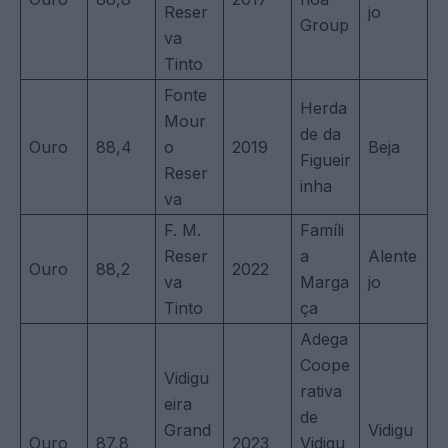
Reser
jo
Group
va
Tinto
Fonte
Herda
Mour
de da
Ouro
88,4
o
2019
Beja
Figueir
Reser
inha
va
F. M.
Famíli
Reser
a
Alente
Ouro
88,2
2022
va
Marga
jo
Tinto
ça
Adega
Coope
Vidigu
rativa
eira
de
Grand
Vidigu
Ouro
87,8
2023
Vidigu