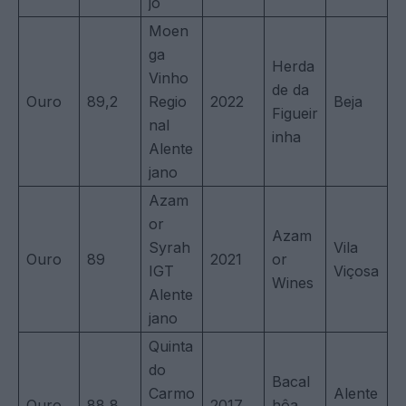
jo
Moen
ga
Herda
Vinho
de da
Ouro
89,2
Regio
2022
Beja
Figueir
nal
inha
Alente
jano
Azam
or
Azam
Syrah
Vila
Ouro
89
2021
or
IGT
Viçosa
Wines
Alente
jano
Quinta
do
Bacal
Carmo
Alente
Ouro
88,8
2017
hôa