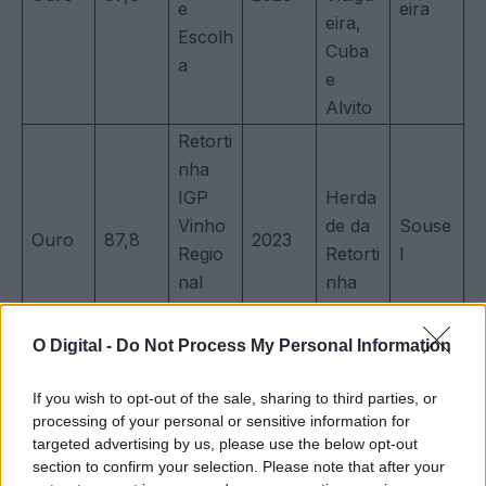
e
eira
eira,
Escolh
Cuba
a
e
Alvito
Retorti
nha
IGP
Herda
Vinho
de da
Souse
Ouro
87,8
2023
Regio
Retorti
l
nal
nha
Alente
jano
O Digital -
Do Not Process My Personal Information
Tags
CONCURSO
DISTINÇÕES
PRÉMIO
PRÉMIOS
VINHO
If you wish to opt-out of the sale, sharing to third parties, or
VINHOS
VINHOS DO ALENTEJO
WINE
processing of your personal or sensitive information for
targeted advertising by us, please use the below opt-out
section to confirm your selection. Please note that after your