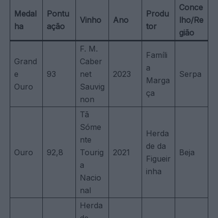
Conce
Medal
Pontu
Produ
Vinho
Ano
lho/Re
ha
ação
tor
gião
F. M.
Famíli
Grand
Caber
a
e
93
net
2023
Serpa
Marga
Ouro
Sauvig
ça
non
Tã
Sóme
Herda
nte
de da
Ouro
92,8
Tourig
2021
Beja
Figueir
a
inha
Nacio
nal
Herda
de