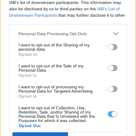
IAB’s list of downstream participants. This information may
Nova associação quer dar uma voz comum ao mármore
also be disclosed by us to third parties on the
IAB’s List of
alentejano
Downstream Participants
that may further disclose it to other
Um comunicado divulgado esta quarta-feira confirmou a criação
third parties.
da ALMA — Alentejo de Mármore,...
5 Agosto, 2026 - 12:04
Personal Data Processing Opt Outs
I want to opt-out of the Sharing of my
personal data.
Opted In
I want to opt-out of the Sale of my
Personal Data.
Opted In
I want to opt-out of processing my
Personal Data for Targeted Advertising.
Opted In
I want to opt-out of Collection, Use,
Retention, Sale, and/or Sharing of my
Personal Data that Is Unrelated with the
Municípios dos Mármores e Alqueva querem acolher grande
Purposes for which it was collected.
área empresarial do Interior alentejano
Opted Out
Os sete municípios da Zona dos Mármores e Alqueva querem
acolher a grande área...