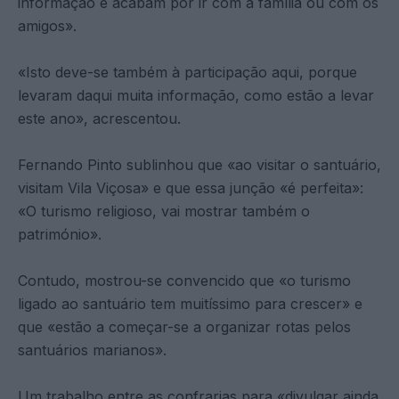
informação e acabam por ir com a família ou com os
amigos».
«Isto deve-se também à participação aqui, porque
levaram daqui muita informação, como estão a levar
este ano», acrescentou.
Fernando Pinto sublinhou que «ao visitar o santuário,
visitam Vila Viçosa» e que essa junção «é perfeita»:
«O turismo religioso, vai mostrar também o
património».
Contudo, mostrou-se convencido que «o turismo
ligado ao santuário tem muitíssimo para crescer» e
que «estão a começar-se a organizar rotas pelos
santuários marianos».
Um trabalho entre as confrarias para «divulgar ainda