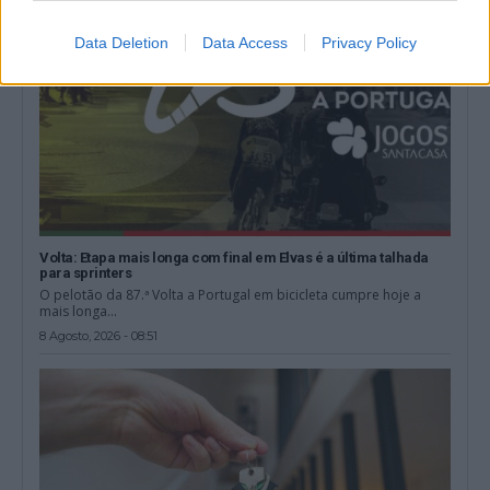
Data Deletion
Data Access
Privacy Policy
Volta: Etapa mais longa com final em Elvas é a última talhada
para sprinters
O pelotão da 87.ª Volta a Portugal em bicicleta cumpre hoje a
mais longa...
8 Agosto, 2026 - 08:51