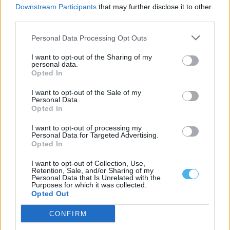
um protocolo com...
Downstream Participants
that may further disclose it to other
8 Agosto, 2026 - 13:00
third parties.
Personal Data Processing Opt Outs
I want to opt-out of the Sharing of my
personal data.
Opted In
I want to opt-out of the Sale of my
Personal Data.
Opted In
I want to opt-out of processing my
Personal Data for Targeted Advertising.
Opted In
I want to opt-out of Collection, Use,
Vila Viçosa: Badoxa, Vitor Kley e Emanuel na Festa dos
Retention, Sale, and/or Sharing of my
Capuchos
Personal Data that Is Unrelated with the
Zé Pedro Sousa, Chaito y Palosanto, Badoxa, Vítor Kley e Emanuel
Purposes for which it was collected.
atam este ano...
Opted Out
8 Agosto, 2026 - 12:00
CONFIRM