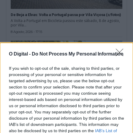
De Beja a Elvas: Volta a Portugal passa por Vila Viçosa (c/fotos)
A Volta a Portugal em Bicicleta passou este sábado, 8 de agosto,
por Vila...
8 Agosto, 2026 - 17:15
O Digital -
Do Not Process My Personal Information
If you wish to opt-out of the sale, sharing to third parties, or
processing of your personal or sensitive information for
targeted advertising by us, please use the below opt-out
section to confirm your selection. Please note that after your
opt-out request is processed you may continue seeing
interest-based ads based on personal information utilized by
us or personal information disclosed to third parties prior to
your opt-out. You may separately opt-out of the further
disclosure of your personal information by third parties on the
Santiago do Cacém: Câmara cede habitação para alojar
médicos anestesiologistas
IAB’s list of downstream participants. This information may
A Câmara de Santiago do Cacém, no distrito de Setúbal, celebrou
also be disclosed by us to third parties on the
IAB’s List of