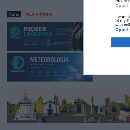
Advertis
Opted 
Tags
VILA VIÇOSA
I want t
of my P
was col
Opted 