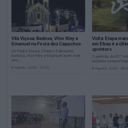
Vila Viçosa: Badoxa, Vitor Kley e
Volta: Etapa mais
Emanuel na Festa dos Capuchos
em Elvas é a últi
sprinters
Zé Pedro Sousa, Chaito y Palosanto,
Badoxa, Vítor Kley e Emanuel atam este
O pelotão da 87.ª Vo
ano...
bicicleta cumpre hoje
8 Agosto, 2026 - 12:00
8 Agosto, 2026 - 08:5