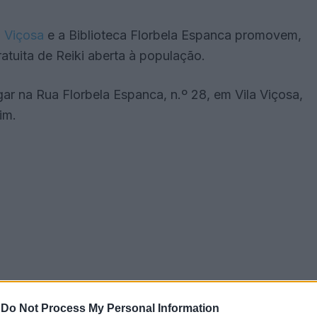
a Viçosa
e a Biblioteca Florbela Espanca promovem,
tuita de Reiki aberta à população.
ugar na Rua Florbela Espanca, n.º 28, em Vila Viçosa,
im.
-
Do Not Process My Personal Information