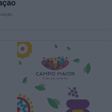
lação
ulação.