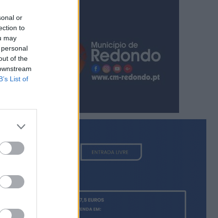
sonal or
ection to
ou may
 personal
out of the
 downstream
B’s List of