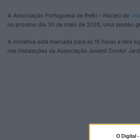
A Associação Portuguesa de Reiki – Núcleo de
Vil
no próximo dia 30 de maio de 2026, uma sessão gra
A iniciativa está marcada para as 15 horas e terá l
nas instalações da Associação Juvenil Doutor Jard
O Digital 