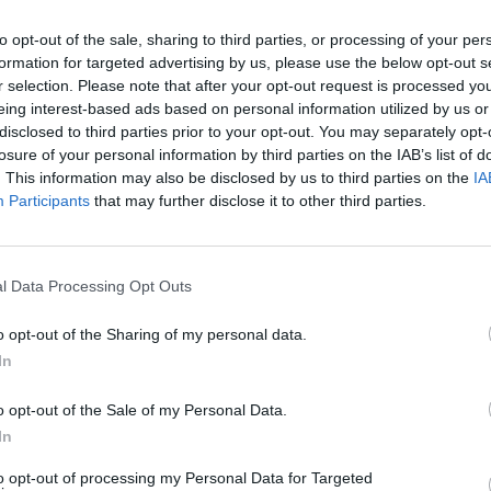
as sujeita a inscrição prévia e limitada à
to opt-out of the sale, sharing to third parties, or processing of your per
lizado por ordem de chegada.
formation for targeted advertising by us, please use the below opt-out s
r selection. Please note that after your opt-out request is processed y
eing interest-based ads based on personal information utilized by us or
disclosed to third parties prior to your opt-out. You may separately opt-
losure of your personal information by third parties on the IAB’s list of
de formulário online disponibilizado pela
. This information may also be disclosed by us to third parties on the
IA
Participants
that may further disclose it to other third parties.
em roupa confortável, água para hidratação e uma
l Data Processing Opt Outs
m.
o opt-out of the Sharing of my personal data.
 desistência
In
o opt-out of the Sale of my Personal Data.
 inscritos que não possam comparecer informem
In
 741, de forma a permitir a libertação da vaga para
to opt-out of processing my Personal Data for Targeted