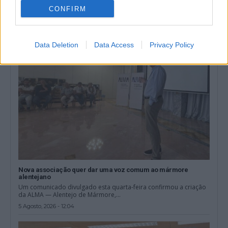
A Zona dos Mármores e Alqueva «tem todas as condições para
receber» a Grande...
CONFIRM
5 Agosto, 2026 - 17:10
Data Deletion
Data Access
Privacy Policy
Nova associação quer dar uma voz comum ao mármore
alentejano
Um comunicado divulgado esta quarta-feira confirmou a criação
da ALMA — Alentejo de Mármore,...
5 Agosto, 2026 - 12:04