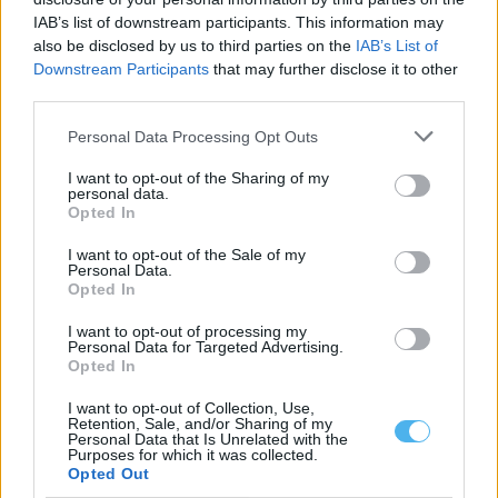
IAB’s list of downstream participants. This information may
Volta: Etapa mais longa com final em Elvas é a última talhada
also be disclosed by us to third parties on the
IAB’s List of
para sprinters
Downstream Participants
that may further disclose it to other
O pelotão da 87.ª Volta a Portugal em bicicleta cumpre hoje a
third parties.
mais longa...
8 Agosto, 2026 - 08:51
Personal Data Processing Opt Outs
I want to opt-out of the Sharing of my
personal data.
Opted In
I want to opt-out of the Sale of my
Personal Data.
Opted In
I want to opt-out of processing my
Personal Data for Targeted Advertising.
Opted In
I want to opt-out of Collection, Use,
Retention, Sale, and/or Sharing of my
Personal Data that Is Unrelated with the
Zona dos Mármores e Alqueva «tem todas as condições para
Purposes for which it was collected.
receber» a Grande Área de Acolhimento Empresarial do
Opted Out
Alentejo