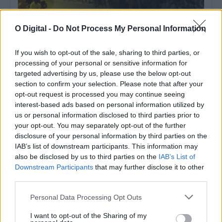
O Digital -
Do Not Process My Personal Information
If you wish to opt-out of the sale, sharing to third parties, or
processing of your personal or sensitive information for
targeted advertising by us, please use the below opt-out
section to confirm your selection. Please note that after your
opt-out request is processed you may continue seeing
interest-based ads based on personal information utilized by
Volta: Etapa mais longa com final em Elvas é a última talhada
us or personal information disclosed to third parties prior to
para sprinters
your opt-out. You may separately opt-out of the further
O pelotão da 87.ª Volta a Portugal em bicicleta cumpre hoje a
mais longa...
disclosure of your personal information by third parties on the
8 Agosto, 2026 - 08:51
IAB’s list of downstream participants. This information may
also be disclosed by us to third parties on the
IAB’s List of
Downstream Participants
that may further disclose it to other
third parties.
Personal Data Processing Opt Outs
I want to opt-out of the Sharing of my