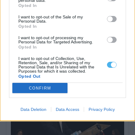
personal data.
Opted In
I want to opt-out of the Sale of my
Personal Data.
Opted In
I want to opt-out of processing my
Personal Data for Targeted Advertising.
Ourique: IP lança concurso de 600m€ para reabilitar a Estação
da Funcheira
Opted In
A Infraestruturas de Portugal (IP) lançou um concurso público
para a reabilitação da Estação...
I want to opt-out of Collection, Use,
Retention, Sale, and/or Sharing of my
7 Agosto, 2026 - 19:30
Personal Data that Is Unrelated with the
Purposes for which it was collected.
Opted Out
CONFIRM
Data Deletion
Data Access
Privacy Policy