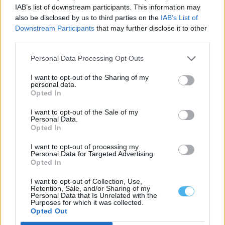
IAB’s list of downstream participants. This information may
also be disclosed by us to third parties on the
IAB’s List of
Municípios dos Mármores e Alqueva querem acolher grande
área empresarial do Interior alentejano
Downstream Participants
that may further disclose it to other
Os sete municípios da Zona dos Mármores e Alqueva querem
third parties.
acolher a grande área...
5 Agosto, 2026 - 11:57
Personal Data Processing Opt Outs
I want to opt-out of the Sharing of my
personal data.
Opted In
I want to opt-out of the Sale of my
Personal Data.
Opted In
I want to opt-out of processing my
Personal Data for Targeted Advertising.
Opted In
I want to opt-out of Collection, Use,
Retention, Sale, and/or Sharing of my
Personal Data that Is Unrelated with the
Purposes for which it was collected.
Alentejo 2030 disponibiliza 5,3M€ para recuperação de
património histórico
Opted Out
O programa Alentejo 2030 tem abertas candidaturas para apoiar