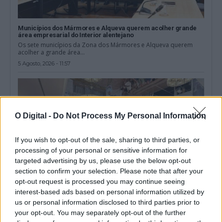
Municípios dos Mármores e Alqueva querem acolher grande
área empresarial do Interior alentejano
Os sete municípios da Zona dos Mármores e Alqueva querem
acolher a grande área...
5 Agosto, 2026 - 11:57
O Digital -
Do Not Process My Personal Information
If you wish to opt-out of the sale, sharing to third parties, or
processing of your personal or sensitive information for
targeted advertising by us, please use the below opt-out
section to confirm your selection. Please note that after your
opt-out request is processed you may continue seeing
interest-based ads based on personal information utilized by
us or personal information disclosed to third parties prior to
Setor do mármore do Alentejo avança com criação da primeira
your opt-out. You may separately opt-out of the further
associação regional dedicada à fileira