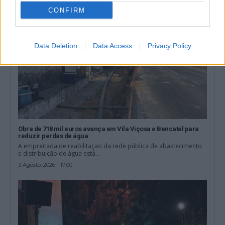
CONFIRM
Data Deletion
Data Access
Privacy Policy
Obra de 718 mil euros avança em Vila Viçosa e Bencatel para
reduzir perdas de água
A empreitada de reabilitação da rede pública de abastecimento
e distribuição de água está...
3 Agosto, 2026 - 17:00