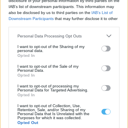
disclosure of your personal information by third parties on the
A fileira do mármore do Alentejo iniciou um processo inédito de
organização com a...
IAB’s list of downstream participants. This information may
also be disclosed by us to third parties on the
IAB’s List of
4 Agosto, 2026 - 21:23
Downstream Participants
that may further disclose it to other
third parties.
Personal Data Processing Opt Outs
I want to opt-out of the Sharing of my
personal data.
Opted In
I want to opt-out of the Sale of my
Personal Data.
Opted In
I want to opt-out of processing my
Personal Data for Targeted Advertising.
Opted In
Câmara de Vila Viçosa inicia requalificação do campo de São
Romão antes do regresso ao INATEL
I want to opt-out of Collection, Use,
O Município de Vila Viçosa iniciou os trabalhos de terraplanagem
Retention, Sale, and/or Sharing of my
do Campo de Futebol...
Personal Data that Is Unrelated with the
4 Agosto, 2026 - 20:00
Purposes for which it was collected.
Opted Out