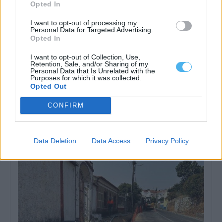
Opted In
I want to opt-out of processing my
Personal Data for Targeted Advertising.
Opted In
I want to opt-out of Collection, Use,
Retention, Sale, and/or Sharing of my
Personal Data that Is Unrelated with the
Purposes for which it was collected.
Opted Out
Câmara de Vila Viçosa inicia requalificação do campo de São
Romão antes do regresso ao INATEL
CONFIRM
O Município de Vila Viçosa iniciou os trabalhos de terraplanagem
do Campo de Futebol...
4 Agosto, 2026 - 20:00
Data Deletion
Data Access
Privacy Policy