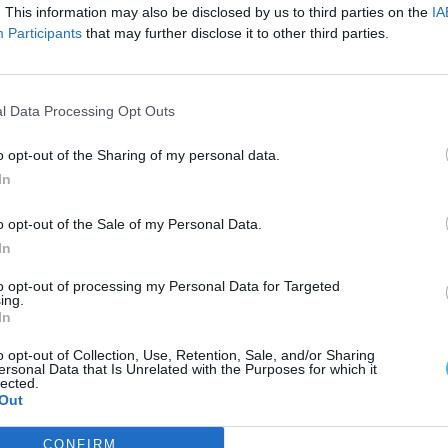
róprio Jardim de Infância. À tarde, os mais novos
. This information may also be disclosed by us to third parties on the
IA
Participants
that may further disclose it to other third parties.
equeno lanche».
sta tarde.
l Data Processing Opt Outs
do.
o opt-out of the Sharing of my personal data.
In
o opt-out of the Sale of my Personal Data.
In
to opt-out of processing my Personal Data for Targeted
ing.
In
o opt-out of Collection, Use, Retention, Sale, and/or Sharing
ersonal Data that Is Unrelated with the Purposes for which it
lected.
Out
CONFIRM