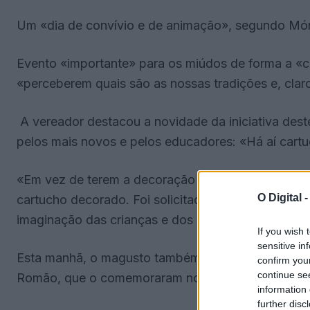
Um «dia de convívio e de animação», segundo Mónic
Evento «importante» para os miúdos de forma a «
«perceberem quais são as nossas tradições e, clar
A vereador destacou a novidade da iniciativa des
pelos mais novos e pelos educadores: «Há aí cartu
«Em vez de terem a decoração da Maria Castanha, f
O Digital 
cartucho decorado. Foi solicitado de forma a utiliz
imaginação das crianças e dos adultos».
If you wish 
sensitive in
Esta manhã, o magusto também chegou aos alunos 
confirm you
continue se
Romão, que o comemoraram no Multiusos da aldei
information 
further disc