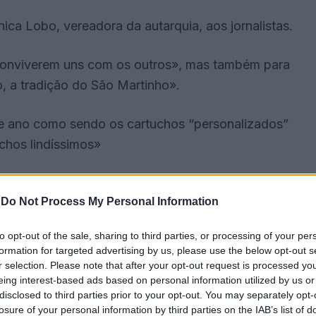
a Lobo, vereadora da autarquia, aos jornalistas.
conviverem uns com os outros», mas também para
o, a tradição do São Martinho».
te ano como sendo os cartuchos “personalizados”
chos lindíssimos»
oi solicitado que cada criança trouxesse o seu
-
Do Not Process My Personal Information
arem cartuchos reciclados e para puxar pela
to opt-out of the sale, sharing to third parties, or processing of your per
formation for targeted advertising by us, please use the below opt-out s
do Jardim de Infância e da Escola Básica de São
r selection. Please note that after your opt-out request is processed y
eing interest-based ads based on personal information utilized by us or
a.
disclosed to third parties prior to your opt-out. You may separately opt-
losure of your personal information by third parties on the IAB’s list of