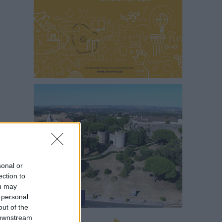
sonal or
ection to
ou may
 personal
out of the
 downstream