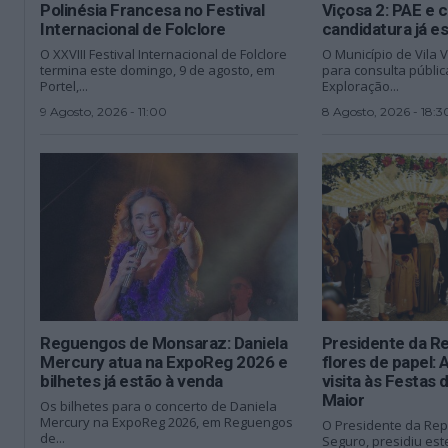
Polinésia Francesa no Festival
Viçosa 2: PAE e 
Internacional de Folclore
candidatura já e
O XXVIII Festival Internacional de Folclore
O Município de Vila V
termina este domingo, 9 de agosto, em
para consulta públic
Portel,...
Exploração...
9 Agosto, 2026 - 11:00
8 Agosto, 2026 - 18:3
Reguengos de Monsaraz: Daniela
Presidente da Re
Mercury atua na ExpoReg 2026 e
flores de papel:
bilhetes já estão à venda
visita às Festas
Maior
Os bilhetes para o concerto de Daniela
Mercury na ExpoReg 2026, em Reguengos
O Presidente da Repú
de...
Seguro, presidiu est