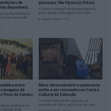
condições de
passa por Vila Viçosa (c/fotos)
stão disponíveis
A Volta a Portugal em Bicicleta passou
este sábado, 8 de agosto, por Vila...
içosa disponibilizou
a o Plano Anual de
8 Agosto, 2026 - 17:15
0
pública entre
Mora: Revestimento e pavimento
 As imagens da
estão a ser renovados no Centro
 do Povo de Campo
Cultural de Cabeção
O Centro Cultural de Cabeção, no
concelho de Mora, está a ser alvo de...
blica, António José
e sábado, 8 de
8 Agosto, 2026 - 15:00