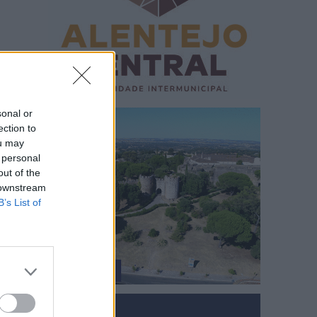
sonal or
ection to
ou may
 personal
out of the
 downstream
B’s List of