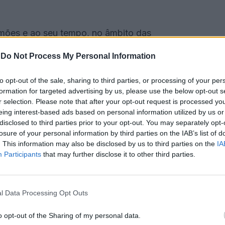
ões e ao seu tempo, no âmbito das
a. As interpretações musicais apresentadas são
-
Do Not Process My Personal Information
autor de “Os Lusíadas”.
to opt-out of the sale, sharing to third parties, or processing of your per
ivo musical da Fundação da Casa de Bragança, que
formation for targeted advertising by us, please use the below opt-out s
r selection. Please note that after your opt-out request is processed y
eing interest-based ads based on personal information utilized by us or
disclosed to third parties prior to your opt-out. You may separately opt-
a Capela do Paço Ducal, pelas 21h00, com entrada
losure of your personal information by third parties on the IAB’s list of
. This information may also be disclosed by us to third parties on the
IA
Participants
that may further disclose it to other third parties.
l Data Processing Opt Outs
o opt-out of the Sharing of my personal data.