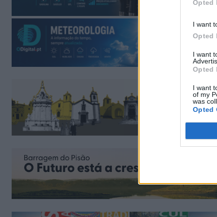
Opted 
I want t
Opted 
I want 
Advertis
Opted 
I want t
of my P
was col
Opted 