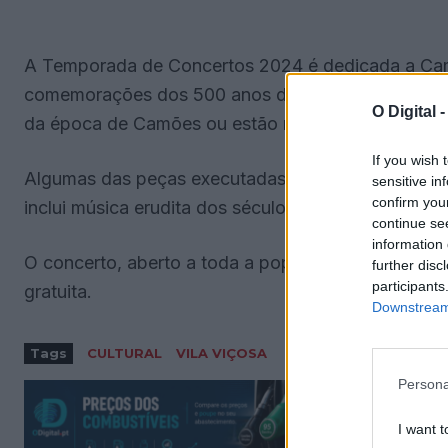
A Temporada de Concertos 2024 é dedicada a Cam
comemorações dos 500 anos do nascimento do poet
O Digital 
da época de Camões ou estão relacionadas com o 
If you wish 
Algumas das peças executadas pertencem ao arqu
sensitive in
confirm you
inclui música erudita dos séculos XVII a XIX.
continue se
information 
O concerto, aberto a toda a população, decorre n
further disc
participants
gratuita.
Downstream 
Tags
CULTURAL
VILA VIÇOSA
Persona
I want t