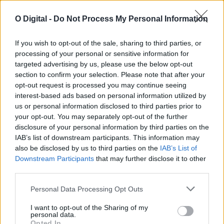
O Digital -
Do Not Process My Personal Information
If you wish to opt-out of the sale, sharing to third parties, or
Zona dos Mármores e Alqueva «tem todas as condições para
processing of your personal or sensitive information for
receber» a Grande Área de Acolhimento Empresarial do
Alentejo
targeted advertising by us, please use the below opt-out
A Zona dos Mármores e Alqueva «tem todas as condições para
section to confirm your selection. Please note that after your
receber» a Grande...
opt-out request is processed you may continue seeing
5 Agosto, 2026 - 17:10
interest-based ads based on personal information utilized by
us or personal information disclosed to third parties prior to
your opt-out. You may separately opt-out of the further
disclosure of your personal information by third parties on the
IAB’s list of downstream participants. This information may
also be disclosed by us to third parties on the
IAB’s List of
Downstream Participants
that may further disclose it to other
third parties.
Personal Data Processing Opt Outs
I want to opt-out of the Sharing of my
personal data.
Opted In