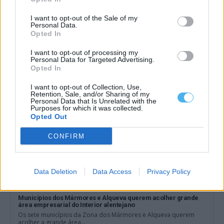
Nova associação quer dar uma voz comum ao mármore
I want to opt-out of the Sale of my
alentejano
Personal Data.
Um comunicado divulgado esta quarta-feira confirmou a criação
Opted In
da ALMA — Alentejo de Mármore,...
5 Agosto, 2026 - 12:04
I want to opt-out of processing my
Personal Data for Targeted Advertising.
Opted In
I want to opt-out of Collection, Use,
Retention, Sale, and/or Sharing of my
Personal Data that Is Unrelated with the
Purposes for which it was collected.
Opted Out
CONFIRM
Data Deletion
Data Access
Privacy Policy
Municípios dos Mármores e Alqueva querem acolher grande
área empresarial do Interior alentejano
Os sete municípios da Zona dos Mármores e Alqueva querem
acolher a grande área...