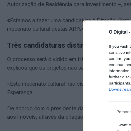
Autorização de Residência para Investimento –, as
«Estamos a fazer uma candidatura à Direção-Geral
mecenato cultural destas ARI’s», explicou.
O Digital 
Três candidaturas distintas
If you wish 
sensitive in
confirm you
O processo será dividido em três candidaturas autó
continue se
explicou que os projetos não se limitam a obras d
information 
further disc
participants
«Este mecenato cultural não visa apenas fazer uma o
Downstream 
Esperança.
De acordo com o presidente da Câmara, o objetivo 
Persona
aos imóveis, através da criação de novas dinâmicas 
I want t