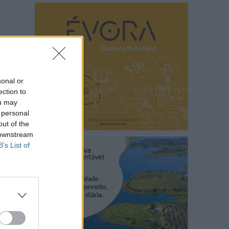
sonal or
ection to
ou may
 personal
out of the
 downstream
B’s List of