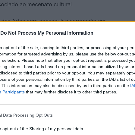
sociado ao mecenato cultural.
 das Artes para conseguir a aprovação em
-
Do Not Process My Personal Information
to opt-out of the sale, sharing to third parties, or processing of your per
formation for targeted advertising by us, please use the below opt-out s
r selection. Please note that after your opt-out request is processed y
nomas, uma para cada edifício religioso. O autarca
eing interest-based ads based on personal information utilized by us or
e conservação.
disclosed to third parties prior to your opt-out. You may separately opt-
losure of your personal information by third parties on the IAB’s list of
. This information may also be disclosed by us to third parties on the
IA
bra, visa reabilitar o património», afirmou Inácio
Participants
that may further disclose it to other third parties.
passa também por garantir sustentabilidade futura
l Data Processing Opt Outs
culturais e de utilização.
o opt-out of the Sharing of my personal data.