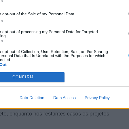
In
a receber visitantes ou exposições ou fazer
do Santuário de Nossa Senhora da Conceição a
o opt-out of the Sale of my Personal Data.
regrinações.
In
to opt-out of processing my Personal Data for Targeted
rocesso
ing.
In
orrer a uma entidade parceira com estatuto de
o opt-out of Collection, Use, Retention, Sale, and/or Sharing
ersonal Data that Is Unrelated with the Purposes for which it
ATE será responsável pela gestão das verbas, caso
lected.
Out
CONFIRM
s custos dos projetos das candidaturas, num
rocesso.
Data Deletion
Data Access
Privacy Policy
ao Santuário de Nossa Senhora da Conceição está
to, enquanto nos restantes casos os projetos