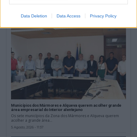
A Zona dos Mármores e Alqueva «tem todas as condições para
receber» a Grande...
5 Agosto, 2026 - 17:10
Data Deletion
Data Access
Privacy Policy
Municípios dos Mármores e Alqueva querem acolher grande
área empresarial do Interior alentejano
Os sete municípios da Zona dos Mármores e Alqueva querem
acolher a grande área...
5 Agosto, 2026 - 11:57