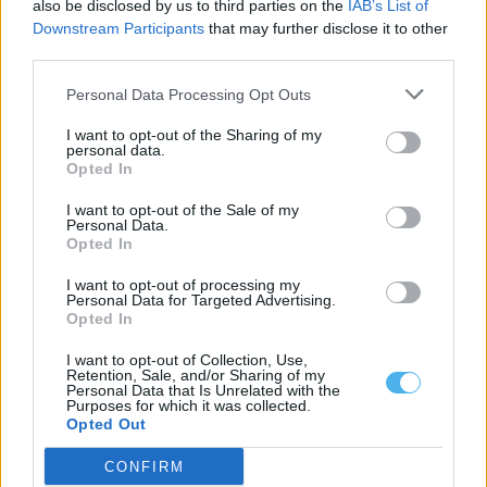
also be disclosed by us to third parties on the
IAB’s List of
Downstream Participants
that may further disclose it to other
third parties.
Portalegre lidera vendas rápidas de casas no Alentejo
Portalegre foi o distrito do Alentejo com maior percentagem de
Personal Data Processing Opt Outs
casas que saíram do...
6 Agosto, 2026 - 09:58
I want to opt-out of the Sharing of my
personal data.
Opted In
I want to opt-out of the Sale of my
Personal Data.
Opted In
I want to opt-out of processing my
Personal Data for Targeted Advertising.
Opted In
I want to opt-out of Collection, Use,
Retention, Sale, and/or Sharing of my
Personal Data that Is Unrelated with the
Purposes for which it was collected.
Opted Out
Zona dos Mármores e Alqueva «tem todas as condições para
receber» a Grande Área de Acolhimento Empresarial do
CONFIRM
Alentejo