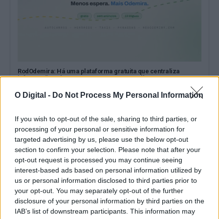
RodOdemira: Há uma plataforma gratuita que centraliza
informação sobre os transportes no concelho
A RodOdemira é uma plataforma gratuita que centraliza
informação sobre os transportes no concelho...
O Digital -
Do Not Process My Personal Information
6 Agosto, 2026 - 12:48
If you wish to opt-out of the sale, sharing to third parties, or
processing of your personal or sensitive information for
targeted advertising by us, please use the below opt-out
section to confirm your selection. Please note that after your
opt-out request is processed you may continue seeing
interest-based ads based on personal information utilized by
us or personal information disclosed to third parties prior to
your opt-out. You may separately opt-out of the further
disclosure of your personal information by third parties on the
IAB’s list of downstream participants. This information may