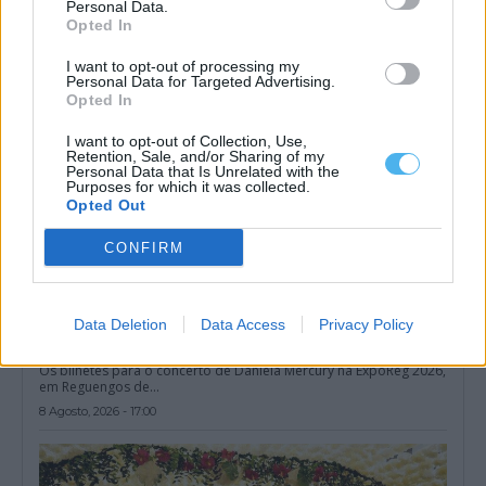
Personal Data.
8 Agosto, 2026 - 17:15
Opted In
I want to opt-out of processing my
Personal Data for Targeted Advertising.
Opted In
I want to opt-out of Collection, Use,
Retention, Sale, and/or Sharing of my
Personal Data that Is Unrelated with the
Purposes for which it was collected.
Opted Out
CONFIRM
Data Deletion
Data Access
Privacy Policy
Reguengos de Monsaraz: Daniela Mercury atua na ExpoReg
2026 e bilhetes já estão à venda
Os bilhetes para o concerto de Daniela Mercury na ExpoReg 2026,
em Reguengos de...
8 Agosto, 2026 - 17:00