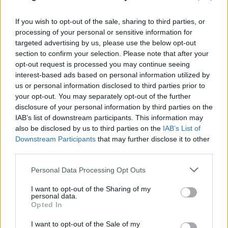
Zona de Caça Municipal de Vila Viçosa 2: PAE e condições de
If you wish to opt-out of the sale, sharing to third parties, or
candidatura já estão disponíveis
processing of your personal or sensitive information for
O Município de Vila Viçosa disponibilizou para consulta pública o
targeted advertising by us, please use the below opt-out
Plano Anual de Exploração...
section to confirm your selection. Please note that after your
8 Agosto, 2026 - 18:30
opt-out request is processed you may continue seeing
interest-based ads based on personal information utilized by
us or personal information disclosed to third parties prior to
your opt-out. You may separately opt-out of the further
disclosure of your personal information by third parties on the
IAB’s list of downstream participants. This information may
also be disclosed by us to third parties on the
IAB’s List of
Downstream Participants
that may further disclose it to other
third parties.
Personal Data Processing Opt Outs
I want to opt-out of the Sharing of my
personal data.
Opted In
De Beja a Elvas: Volta a Portugal passa por Vila Viçosa (c/fotos)
A Volta a Portugal em Bicicleta passou este sábado, 8 de agosto,
por Vila...
I want to opt-out of the Sale of my