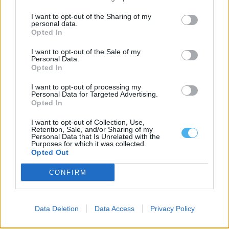
I want to opt-out of the Sharing of my
personal data.
Opted In
Noites do Jardim 2026 levam espetáculos a Mourão, Luz e
Granja
As Noites do Jardim regressam em agosto ao concelho de
I want to opt-out of the Sale of my
Mourão, com quatro espetáculos...
Personal Data.
Opted In
6 Agosto, 2026 - 14:24
I want to opt-out of processing my
Personal Data for Targeted Advertising.
Opted In
I want to opt-out of Collection, Use,
Retention, Sale, and/or Sharing of my
Personal Data that Is Unrelated with the
Purposes for which it was collected.
Opted Out
CONFIRM
Data Deletion
Data Access
Privacy Policy
Instituto Cultural de Évora promove fichas pedagógicas
gratuitas sobre património e natureza