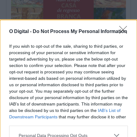
O Digital -
Do Not Process My Personal Information
As árvores do Montado são as protagonistas desta exposição
If you wish to opt-out of the sale, sharing to third parties, or
em Portel
processing of your personal or sensitive information for
A exposição de pintura «Num Tempo de Regresso», da autoria
targeted advertising by us, please use the below opt-out
de Manuel Casa Branca,...
section to confirm your selection. Please note that after your
7 Agosto, 2026 - 15:00
opt-out request is processed you may continue seeing
interest-based ads based on personal information utilized by
us or personal information disclosed to third parties prior to
your opt-out. You may separately opt-out of the further
disclosure of your personal information by third parties on the
IAB’s list of downstream participants. This information may
also be disclosed by us to third parties on the
IAB’s List of
Downstream Participants
that may further disclose it to other
third parties.
Personal Data Processing Opt Outs