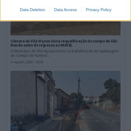
Data Deletion
Data Access
Privacy Policy
Câmara de Vila Viçosa inicia requalificação do campo de São
Romão antes do regresso ao INATEL
O Município de Vila Viçosa iniciou os trabalhos de terraplanagem
do Campo de Futebol...
4 Agosto, 2026 - 20:00