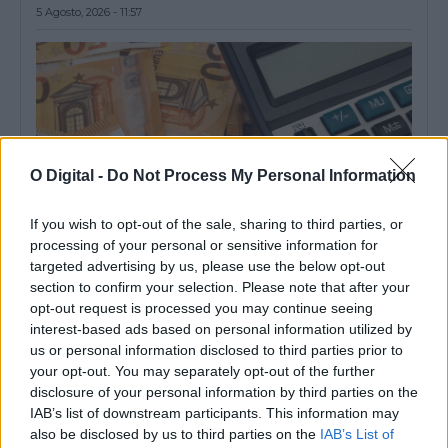
5 Agosto, 2026 - 11:57
O Digital -
Do Not Process My Personal Information
If you wish to opt-out of the sale, sharing to third parties, or
processing of your personal or sensitive information for
targeted advertising by us, please use the below opt-out
section to confirm your selection. Please note that after your
Alentejo 2030 disponibiliza 5,3M€ para recuperação de
opt-out request is processed you may continue seeing
património histórico
interest-based ads based on personal information utilized by
O programa Alentejo 2030 tem abertas candidaturas para apoiar
us or personal information disclosed to third parties prior to
investimentos de valorização cultural e...
your opt-out. You may separately opt-out of the further
4 Agosto, 2026 - 23:02
disclosure of your personal information by third parties on the
IAB’s list of downstream participants. This information may
also be disclosed by us to third parties on the
IAB’s List of