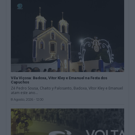
Vila Viçosa: Badoxa, Vitor Kley e Emanuel na Festa dos
Capuchos
Zé Pedro Sousa, Chaito y Palosanto, Badoxa, Vítor Kley e Emanuel
atam este ano...
8 Agosto, 2026 - 12:00