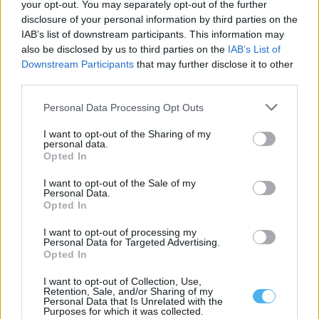
your opt-out. You may separately opt-out of the further
Nova associação quer dar uma voz comum ao mármore
disclosure of your personal information by third parties on the
alentejano
IAB’s list of downstream participants. This information may
Um comunicado divulgado esta quarta-feira confirmou a criação
also be disclosed by us to third parties on the
IAB’s List of
da ALMA — Alentejo de Mármore,...
Downstream Participants
that may further disclose it to other
5 Agosto, 2026 - 12:04
third parties.
Personal Data Processing Opt Outs
I want to opt-out of the Sharing of my
personal data.
Opted In
I want to opt-out of the Sale of my
Personal Data.
Opted In
I want to opt-out of processing my
Personal Data for Targeted Advertising.
Opted In
Municípios dos Mármores e Alqueva querem acolher grande
I want to opt-out of Collection, Use,
área empresarial do Interior alentejano
Retention, Sale, and/or Sharing of my
Os sete municípios da Zona dos Mármores e Alqueva querem
Personal Data that Is Unrelated with the
Purposes for which it was collected.
acolher a grande área...