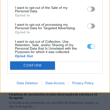
Mau tempo: Praia fluvial do Alamal com cerca de 325 mil euros
I want to opt-out of the Sale of my
do Programa Crescer com o Turismo
Personal Data.
A Câmara de Gavião vai receber cerca de 325 mil euros do
Opted In
Programa Crescer...
3 Agosto, 2026 - 18:30
I want to opt-out of processing my
Personal Data for Targeted Advertising.
Opted In
I want to opt-out of Collection, Use,
Retention, Sale, and/or Sharing of my
Personal Data that Is Unrelated with the
Purposes for which it was collected.
Opted Out
CONFIRM
Data Deletion
Data Access
Privacy Policy
Fortaleza de Juromenha recebe observação de estrelas a 14
de agosto
A Fortaleza de Juromenha, no concelho de Alandroal, recebe, no
dia 14 de agosto,...