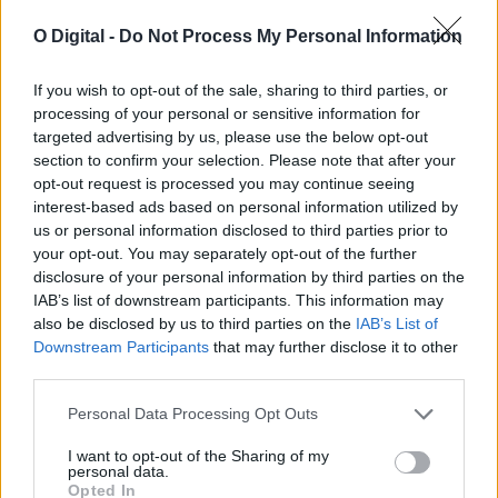
O Digital -
Do Not Process My Personal Information
If you wish to opt-out of the sale, sharing to third parties, or
processing of your personal or sensitive information for
Alentejo é finalista dos Olive Travel & Taste Awards
targeted advertising by us, please use the below opt-out
O Alentejo foi selecionado como um dos quatro finalistas da
section to confirm your selection. Please note that after your
categoria «Sustainable Food Destination...
opt-out request is processed you may continue seeing
5 Agosto, 2026 - 17:30
interest-based ads based on personal information utilized by
us or personal information disclosed to third parties prior to
your opt-out. You may separately opt-out of the further
disclosure of your personal information by third parties on the
IAB’s list of downstream participants. This information may
also be disclosed by us to third parties on the
IAB’s List of
Downstream Participants
that may further disclose it to other
third parties.
Personal Data Processing Opt Outs
I want to opt-out of the Sharing of my
personal data.
Opted In