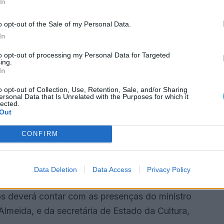
In
o opt-out of the Sale of my Personal Data.
 do anterior programa operacional Portugal 2020,
In
a do Alentejo também contribuído com 311.500
to opt-out of processing my Personal Data for Targeted
ing.
In
o e restauro do património móvel e imóvel, a
o opt-out of Collection, Use, Retention, Sale, and/or Sharing
ersonal Data that Is Unrelated with the Purposes for which it
 a requalificação paisagística da Alameda dos
lected.
Out
CONFIRM
aurados elementos artísticos, como o baldaquino,
onteúdos digitais, roteiros e equipamentos
Data Deletion
Data Access
Privacy Policy
os deverá contar com as presenças do ministro
Almeida, e da secretária de Estado da Cultura,