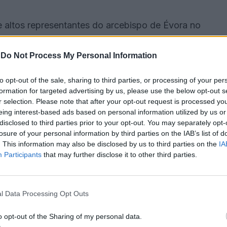
 altos representantes do arcebispo de Évora no
e implicou um investimento de cerca de 250 mil
-
Do Not Process My Personal Information
to opt-out of the sale, sharing to third parties, or processing of your per
 a história do culto à Nossa Senhora d’Aires desde
formation for targeted advertising by us, please use the below opt-out s
mática dos ex-votos, devoção popular e ligação da
r selection. Please note that after your opt-out request is processed y
eing interest-based ads based on personal information utilized by us or
disclosed to third parties prior to your opt-out. You may separately opt-
losure of your personal information by third parties on the IAB’s list of
 euros, a requalificação do santuário, iniciada em
. This information may also be disclosed by us to third parties on the
IA
la Fábrica Paroquial de Viana do Alentejo com o
Participants
that may further disclose it to other third parties.
l Data Processing Opt Outs
projeto pretende também reforçar a sua atratividade
a sustentabilidade futura”, realçou Francisco Lopes
o opt-out of the Sharing of my personal data.