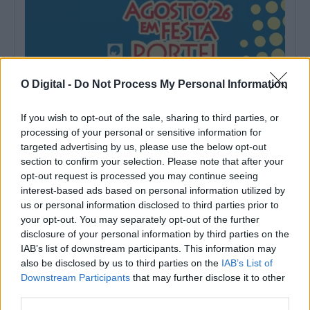
O Digital -
Do Not Process My Personal Information
If you wish to opt-out of the sale, sharing to third parties, or
processing of your personal or sensitive information for
Portel recebe Colômbia e Polinésia Francesa no Festival
targeted advertising by us, please use the below opt-out
Internacional de Folclore
O XXVIII Festival Internacional de Folclore termina este domingo, 9
section to confirm your selection. Please note that after your
de agosto, em Portel,...
opt-out request is processed you may continue seeing
9 Agosto, 2026 - 11:00
interest-based ads based on personal information utilized by
us or personal information disclosed to third parties prior to
your opt-out. You may separately opt-out of the further
disclosure of your personal information by third parties on the
IAB’s list of downstream participants. This information may
also be disclosed by us to third parties on the
IAB’s List of
Downstream Participants
that may further disclose it to other
third parties.