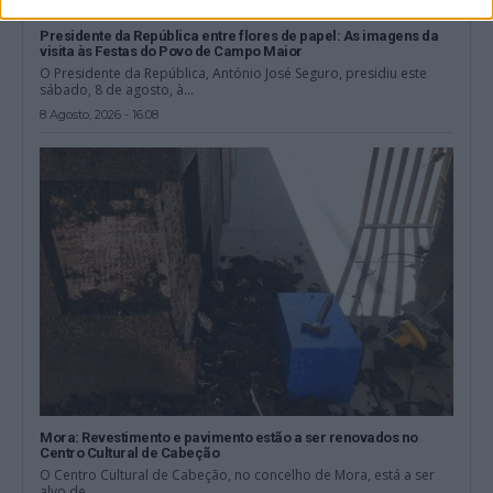
Presidente da República entre flores de papel: As imagens da
visita às Festas do Povo de Campo Maior
O Presidente da República, António José Seguro, presidiu este
sábado, 8 de agosto, à...
8 Agosto, 2026 - 16:08
Mora: Revestimento e pavimento estão a ser renovados no
Centro Cultural de Cabeção
O Centro Cultural de Cabeção, no concelho de Mora, está a ser
alvo de...