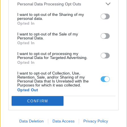
Personal Data Processing Opt Outs
I want to opt-out of the Sharing of my
personal data.
Opted In
Reguengos de Monsaraz: Daniela Mercury atua na ExpoReg
I want to opt-out of the Sale of my
2026 e bilhetes já estão à venda
Personal Data.
Os bilhetes para o concerto de Daniela Mercury na ExpoReg 2026,
Opted In
em Reguengos de...
8 Agosto, 2026 - 17:00
I want to opt-out of processing my
Personal Data for Targeted Advertising.
Opted In
I want to opt-out of Collection, Use,
Retention, Sale, and/or Sharing of my
Personal Data that Is Unrelated with the
Purposes for which it was collected.
Opted Out
CONFIRM
Data Deletion
Data Access
Privacy Policy