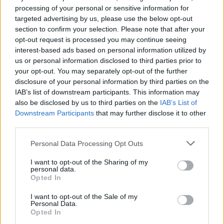
processing of your personal or sensitive information for
EHT Portalegre cria curso de Gestão Hoteleira de Alojamento
targeted advertising by us, please use the below opt-out
em Alvito
section to confirm your selection. Please note that after your
A Escola de Hotelaria e Turismo de Portalegre (EHT Portalegre)
vai ministrar um novo...
opt-out request is processed you may continue seeing
interest-based ads based on personal information utilized by
5 Agosto, 2026 - 20:00
us or personal information disclosed to third parties prior to
your opt-out. You may separately opt-out of the further
disclosure of your personal information by third parties on the
IAB’s list of downstream participants. This information may
also be disclosed by us to third parties on the
IAB’s List of
Downstream Participants
that may further disclose it to other
third parties.
Personal Data Processing Opt Outs
I want to opt-out of the Sharing of my
personal data.
Opted In
I want to opt-out of the Sale of my
Alentejo é finalista dos Olive Travel & Taste Awards
Personal Data.
O Alentejo foi selecionado como um dos quatro finalistas da
Opted In
categoria «Sustainable Food Destination...