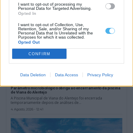
5 Agosto, 2026 - 17:30
I want to opt-out of processing my
Personal Data for Targeted Advertising.
Opted In
I want to opt-out of Collection, Use,
Retention, Sale, and/or Sharing of my
Personal Data that Is Unrelated with the
Purposes for which it was collected.
Opted Out
CONFIRM
Data Deletion
Data Access
Privacy Policy
Parâmetro microbiológico obriga ao encerramento da piscina
de Viana do Alentejo
A Piscina Municipal de Viana do Alentejo foi encerrada
temporariamente depois de análises de...
4 Agosto, 2026 - 12:41