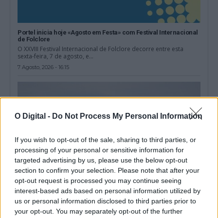
Portel inicia hoje «Agosto em Festa» com Festival Internacional
de Folclore
O XXVIII Festival Internacional de Folclore decorre entre esta
sexta-feira, 7 de agosto, e...
7 Agosto, 2026 - 16:15
O Digital -
Do Not Process My Personal Information
If you wish to opt-out of the sale, sharing to third parties, or
processing of your personal or sensitive information for
targeted advertising by us, please use the below opt-out
section to confirm your selection. Please note that after your
opt-out request is processed you may continue seeing
interest-based ads based on personal information utilized by
us or personal information disclosed to third parties prior to
Arraiolos: Castelo com concertos todas as quintas-feiras deste
your opt-out. You may separately opt-out of the further
mês