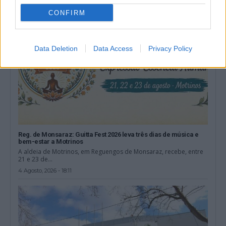
CONFIRM
Data Deletion
Data Access
Privacy Policy
Reg. de Monsaraz: Guitta Fest 2026 leva três dias de música e
bem-estar a Motrinos
A aldeia de Motrinos, em Reguengos de Monsaraz, recebe, entre
21 e 23 de...
4 Agosto, 2026 - 18:11