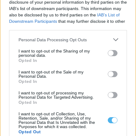
disclosure of your personal information by third parties on the
Concertos com Ethno Portugal, Mariana Guimarães, Monda e
IAB’s list of downstream participants. This information may
Universos Paralelos preenchem o programa deste...
also be disclosed by us to third parties on the
IAB’s List of
7 Agosto, 2026 - 13:00
Downstream Participants
that may further disclose it to other
third parties.
Personal Data Processing Opt Outs
I want to opt-out of the Sharing of my
personal data.
Opted In
I want to opt-out of the Sale of my
Personal Data.
Opted In
I want to opt-out of processing my
Personal Data for Targeted Advertising.
Opted In
Festa das Ceifeiras de Pias junta cante alentejano, música
popular e baile
I want to opt-out of Collection, Use,
O Grupo Coral Feminino As Ceifeiras de Pias celebra o 17.º
Retention, Sale, and/or Sharing of my
aniversário este sábado,...
Personal Data that Is Unrelated with the
Purposes for which it was collected.
7 Agosto, 2026 - 11:00
Opted Out