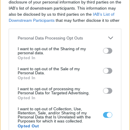
disclosure of your personal information by third parties on the
IAB’s list of downstream participants. This information may
also be disclosed by us to third parties on the
IAB’s List of
Alentejo 2030 disponibiliza 5,3M€ para recuperação de
Downstream Participants
that may further disclose it to other
património histórico
third parties.
O programa Alentejo 2030 tem abertas candidaturas para apoiar
investimentos de valorização cultural e...
Personal Data Processing Opt Outs
4 Agosto, 2026 - 23:02
I want to opt-out of the Sharing of my
personal data.
Opted In
I want to opt-out of the Sale of my
Personal Data.
Opted In
I want to opt-out of processing my
Personal Data for Targeted Advertising.
Opted In
I want to opt-out of Collection, Use,
Retention, Sale, and/or Sharing of my
Personal Data that Is Unrelated with the
Purposes for which it was collected.
Parâmetro microbiológico obriga ao encerramento da piscina
Opted Out
de Viana do Alentejo