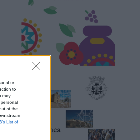
sonal or
ection to
ou may
 personal
out of the
 downstream
B’s List of