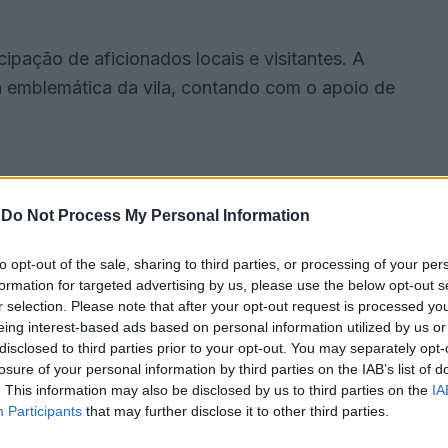
ipação de aficionados locais e visitantes. A
da emblemática da vila, contando com o apoio de
-
Do Not Process My Personal Information
to opt-out of the sale, sharing to third parties, or processing of your per
formation for targeted advertising by us, please use the below opt-out s
r selection. Please note that after your opt-out request is processed y
eing interest-based ads based on personal information utilized by us or
disclosed to third parties prior to your opt-out. You may separately opt-
losure of your personal information by third parties on the IAB’s list of
. This information may also be disclosed by us to third parties on the
IA
Participants
that may further disclose it to other third parties.
ão não se responsabiliza por quaisquer incidentes