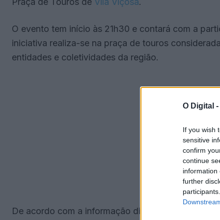
Praça de Touros de
Vila Viçosa
.
O evento tem início às 21h30 e contará com a partic
iniciativa realiza-se na praça de touros considera
entidades e coletividades da região.
O Digital 
If you wish 
sensitive in
confirm you
continue se
information 
further disc
participants
Downstream 
De acordo com a informação divulgada, a organizaç