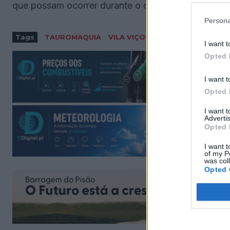
que possam ocorrer durante o decorrer da atividad
Persona
Tags
TAUROMAQUIA
VILA VIÇOSA
I want t
Opted 
I want t
Opted 
I want 
Advertis
Opted 
I want t
of my P
was col
Opted 