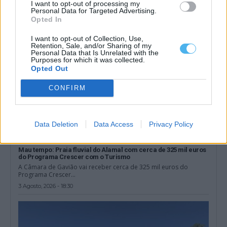
6 Agosto, 2026 - 11:54
I want to opt-out of processing my
Personal Data for Targeted Advertising.
Opted In
I want to opt-out of Collection, Use,
Retention, Sale, and/or Sharing of my
Personal Data that Is Unrelated with the
Purposes for which it was collected.
Opted Out
CONFIRM
Data Deletion
Data Access
Privacy Policy
Mau tempo: Praia fluvial do Alamal com cerca de 325 mil euros
do Programa Crescer com o Turismo
A Câmara de Gavião vai receber cerca de 325 mil euros do
Programa Crescer...
3 Agosto, 2026 - 18:30