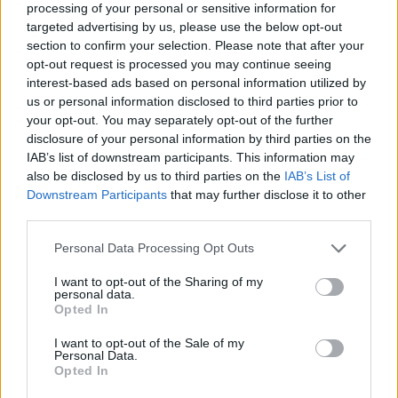
processing of your personal or sensitive information for
Freguesias afetadas pela tempestade Kristin podem
candidatar-se ao Fundo de Emergência Municipal
targeted advertising by us, please use the below opt-out
As freguesias afetadas pela tempestade Kristin podem
section to confirm your selection. Please note that after your
candidatar-se ao Fundo de Emergência Municipal (FEM)...
opt-out request is processed you may continue seeing
6 Agosto, 2026 - 17:00
interest-based ads based on personal information utilized by
us or personal information disclosed to third parties prior to
your opt-out. You may separately opt-out of the further
disclosure of your personal information by third parties on the
IAB’s list of downstream participants. This information may
also be disclosed by us to third parties on the
IAB’s List of
Downstream Participants
that may further disclose it to other
third parties.
Personal Data Processing Opt Outs
I want to opt-out of the Sharing of my
personal data.
Opted In
As estradas de Portalegre onde o mau tempo derrubou muros
I want to opt-out of the Sale of my
vão ser intervencionadas
Personal Data.
O Município de Portalegre abriu um concurso público, com um
Opted In
preço base de 103.593,89...