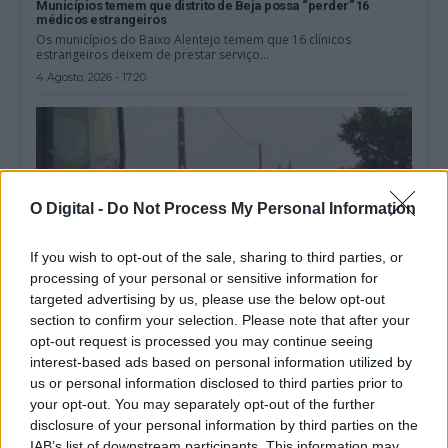
Municípios temem que distrito de Beja possa “perder” 16
médicos estrangeiros
Os municípios do Baixo Alentejo temem que 16 clínicos
estrangeiros deixem de prestar serviço...
4 Agosto, 2026 - 17:20
O Digital -
Do Not Process My Personal Information
If you wish to opt-out of the sale, sharing to third parties, or
processing of your personal or sensitive information for
targeted advertising by us, please use the below opt-out
section to confirm your selection. Please note that after your
opt-out request is processed you may continue seeing
interest-based ads based on personal information utilized by
EMAS assegura 1,68 milhões de euros para renovar 16,7
us or personal information disclosed to third parties prior to
quilómetros da rede de água de Beja
your opt-out. You may separately opt-out of the further
A Empresa Municipal de Água e Saneamento de Beja (EMAS)
assegurou um financiamento comunitário...
disclosure of your personal information by third parties on the
3 Agosto, 2026 - 20:00
IAB’s list of downstream participants. This information may