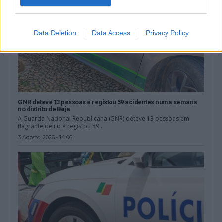
Data Deletion
Data Access
Privacy Policy
GNR deteve 13 pessoas e registou 59 acidentes numa semana
no distrito de Beja
A Guarda Nacional Republicana (GNR) deteve 13 pessoas em
flagrante delito e registou 59...
3 Agosto, 2026 - 14:06