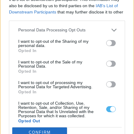
also be disclosed by us to third parties on the
IAB’s List of
Downstream Participants
that may further disclose it to other
third parties.
Personal Data Processing Opt Outs
I want to opt-out of the Sharing of my
personal data.
Opted In
I want to opt-out of the Sale of my
Personal Data.
Opted In
I want to opt-out of processing my
Alentejo termina primeiro semestre de 2026 com quase 95 mil
Personal Data for Targeted Advertising.
utentes sem médico de família
Opted In
O Alentejo terminou o primeiro semestre de 2026 com 94.908
utentes sem médico de...
I want to opt-out of Collection, Use,
Retention, Sale, and/or Sharing of my
3 Agosto, 2026 - 18:00
Personal Data that Is Unrelated with the
Purposes for which it was collected.
Opted Out
CONFIRM