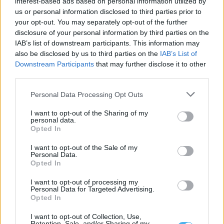
interest-based ads based on personal information utilized by
us or personal information disclosed to third parties prior to
your opt-out. You may separately opt-out of the further
disclosure of your personal information by third parties on the
IAB’s list of downstream participants. This information may
Presidente da República entre flores de papel: As imagens da
also be disclosed by us to third parties on the
IAB’s List of
visita às Festas do Povo de Campo Maior
Downstream Participants
that may further disclose it to other
O Presidente da República, António José Seguro, presidiu este
sábado, 8 de agosto, à...
third parties.
8 Agosto, 2026 - 16:08
Personal Data Processing Opt Outs
I want to opt-out of the Sharing of my
personal data.
Opted In
I want to opt-out of the Sale of my
Personal Data.
Opted In
I want to opt-out of processing my
Personal Data for Targeted Advertising.
Opted In
I want to opt-out of Collection, Use,
Retention, Sale, and/or Sharing of my