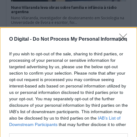
Nuno Vilaranda leva obras sobre família e infância à rádio
argentina
Nuno Vilaranda, investigador de doutoramento em Sociologia na
Universidade de Évora e escritor, foi...
8 Agosto, 2026 - 09:30
O Digital -
Do Not Process My Personal Information
If you wish to opt-out of the sale, sharing to third parties, or
processing of your personal or sensitive information for
targeted advertising by us, please use the below opt-out
section to confirm your selection. Please note that after your
opt-out request is processed you may continue seeing
interest-based ads based on personal information utilized by
us or personal information disclosed to third parties prior to
your opt-out. You may separately opt-out of the further
disclosure of your personal information by third parties on the
IAB’s list of downstream participants. This information may
also be disclosed by us to third parties on the
IAB’s List of
Agenda NEXUS termina com 72 resultados para descarbonizar
o Porto de Sines
Downstream Participants
that may further disclose it to other
A Agenda Mobilizadora NEXUS concluiu, no final de junho, o
third parties.
desenvolvimento dos Produtos, Processos...