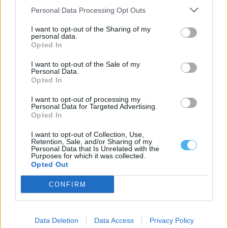
7 Agosto, 2026 - 21:00
Personal Data Processing Opt Outs
I want to opt-out of the Sharing of my
personal data.
Opted In
I want to opt-out of the Sale of my
Personal Data.
Opted In
I want to opt-out of processing my
Personal Data for Targeted Advertising.
Opted In
I want to opt-out of Collection, Use,
Retention, Sale, and/or Sharing of my
Personal Data that Is Unrelated with the
Purposes for which it was collected.
Consumo de cafeína reduz o impacto da obesidade no cérebro
Opted Out
A cafeína atenua perdas de memória e melhora outras
disfunções cognitivas provocadas pela inflamação...
CONFIRM
4 Agosto, 2026 - 10:04
Data Deletion
Data Access
Privacy Policy