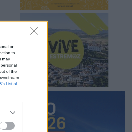
sonal or
ection to
ou may
 personal
out of the
 downstream
B’s List of