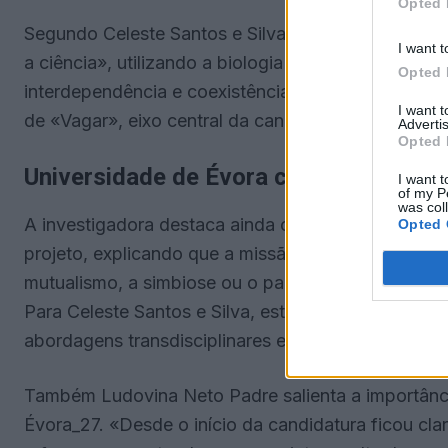
Opted 
Segundo Celeste Santos e Silva, o projeto constitui
I want t
a ciência», utilizando a biologia de parasitas e fu
Opted 
interdependência e coexistência. A docente subli
I want 
de «Vagar», eixo central da candidatura de Évora a
Advertis
Opted 
Universidade de Évora como âncora cie
I want t
of my P
was col
A investigadora destaca ainda o papel da Universid
Opted 
projeto, explicando que a missão passa por «trad
mutualismo, a simbiose ou o parasitismo — em metáf
Para Celeste Santos e Silva, este diálogo demons
abordagens transdisciplinares e projetar conhecime
Também Ludovina Neto Padre salienta a importância
Évora_27. «Desde o início da candidatura ficou claro