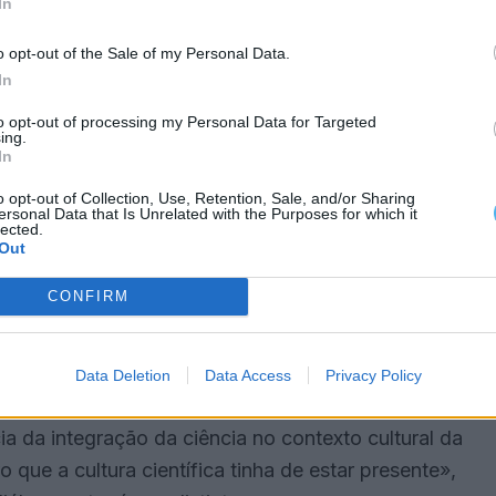
In
 «uma ponte inovadora entre a arte do storytelling e
o opt-out of the Sale of my Personal Data.
ngos como metáfora para refletir sobre cooperação,
In
nha que estas abordagens se alinham com o conceito
to opt-out of processing my Personal Data for Targeted
 Capital Europeia da Cultura.
ing.
In
ntífica
o opt-out of Collection, Use, Retention, Sale, and/or Sharing
ersonal Data that Is Unrelated with the Purposes for which it
lected.
ade de Évora enquanto estrutura científica do
Out
uzir conceitos biológicos complexos — como o
CONFIRM
oras acessíveis, sem perder o rigor científico».
tra a capacidade da academia em promover
nto local num contexto cultural europeu.
Data Deletion
Data Access
Privacy Policy
 da integração da ciência no contexto cultural da
 que a cultura científica tinha de estar presente»,