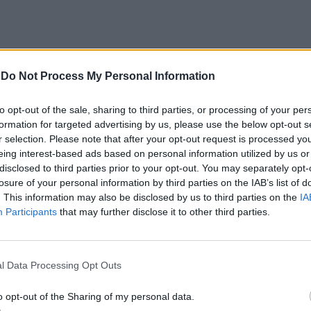
-
Do Not Process My Personal Information
to opt-out of the sale, sharing to third parties, or processing of your per
formation for targeted advertising by us, please use the below opt-out s
r selection. Please note that after your opt-out request is processed y
eing interest-based ads based on personal information utilized by us or
disclosed to third parties prior to your opt-out. You may separately opt-
e narrativa
losure of your personal information by third parties on the IAB’s list of
. This information may also be disclosed by us to third parties on the
IA
Participants
that may further disclose it to other third parties.
ção de Fábulas, que reuniram contadores e
tivas inspiradas em parasitas e fungos, organismos
s. O trabalho desenvolvido culminou, a 25 de
l Data Processing Opt Outs
al Eborense, onde foram partilhados os primeiros
o opt-out of the Sharing of my personal data.