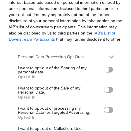
interest-based ads based on personal information utilized by
us or personal information disclosed to third parties prior to
your opt-out. You may separately opt-out of the further
disclosure of your personal information by third parties on the
IAB’s list of downstream participants. This information may
Homem procurado na Moldova por tráfico de seres humanos
also be disclosed by us to third parties on the
IAB’s List of
detido em Reguengos de Monsaraz
Downstream Participants
that may further disclose it to other
Um homem de 31 anos foi detido pela PSP em Reguengos de
third parties.
Monsaraz em...
6 Agosto, 2026 - 11:33
Personal Data Processing Opt Outs
I want to opt-out of the Sharing of my
personal data.
Opted In
I want to opt-out of the Sale of my
Personal Data.
Opted In
I want to opt-out of processing my
Personal Data for Targeted Advertising.
Opted In
I want to opt-out of Collection, Use,