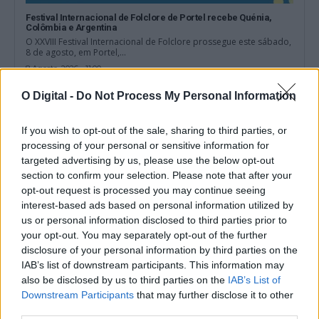
Festival Internacional de Folclore de Portel recebe Quénia,
Colômbia e Argentina
O XXVIII Festival Internacional de Folclore prossegue este sábado,
8 de agosto, em Portel,...
8 Agosto, 2026 - 11:00
O Digital -
Do Not Process My Personal Information
If you wish to opt-out of the sale, sharing to third parties, or
processing of your personal or sensitive information for
targeted advertising by us, please use the below opt-out
section to confirm your selection. Please note that after your
opt-out request is processed you may continue seeing
interest-based ads based on personal information utilized by
us or personal information disclosed to third parties prior to
your opt-out. You may separately opt-out of the further
disclosure of your personal information by third parties on the
IAB’s list of downstream participants. This information may
Nuno Vilaranda leva obras sobre família e infância à rádio
also be disclosed by us to third parties on the
IAB’s List of
argentina
Downstream Participants
that may further disclose it to other
Nuno Vilaranda, investigador de doutoramento em Sociologia na
third parties.
Universidade de Évora e escritor, foi...