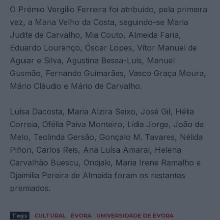
O Prémio Vergílio Ferreira foi atribuído, pela primeira
vez, a Maria Velho da Costa, seguindo-se Maria
Judite de Carvalho, Mia Couto, Almeida Faria,
Eduardo Lourenço, Óscar Lopes, Vítor Manuel de
Aguiar e Silva, Agustina Bessa-Luís, Manuel
Gusmão, Fernando Guimarães, Vasco Graça Moura,
Mário Cláudio e Mário de Carvalho.
Luísa Dacosta, Maria Alzira Seixo, José Gil, Hélia
Correia, Ofélia Paiva Monteiro, Lídia Jorge, João de
Melo, Teolinda Gersão, Gonçalo M. Tavares, Nélida
Piñon, Carlos Reis, Ana Luísa Amaral, Helena
Carvalhão Buescu, Ondjaki, Maria Irene Ramalho e
Djaimilia Pereira de Almeida foram os restantes
premiados.
Tags
CULTURAL
ÉVORA
UNIVERSIDADE DE ÉVORA