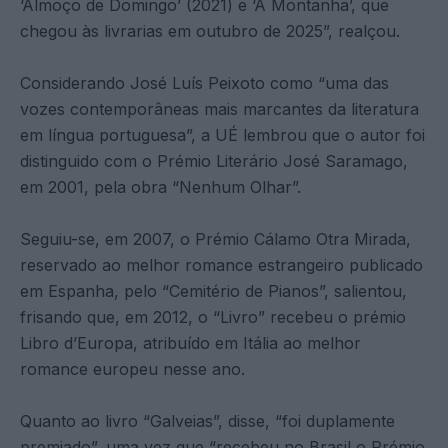
‘Almoço de Domingo’ (2021) e ‘A Montanha’, que
chegou às livrarias em outubro de 2025”, realçou.
Considerando José Luís Peixoto como “uma das
vozes contemporâneas mais marcantes da literatura
em língua portuguesa”, a UÉ lembrou que o autor foi
distinguido com o Prémio Literário José Saramago,
em 2001, pela obra “Nenhum Olhar”.
Seguiu-se, em 2007, o Prémio Cálamo Otra Mirada,
reservado ao melhor romance estrangeiro publicado
em Espanha, pelo “Cemitério de Pianos”, salientou,
frisando que, em 2012, o “Livro” recebeu o prémio
Libro d’Europa, atribuído em Itália ao melhor
romance europeu nesse ano.
Quanto ao livro “Galveias”, disse, “foi duplamente
premiado”, uma vez que “recebeu no Brasil o Prémio