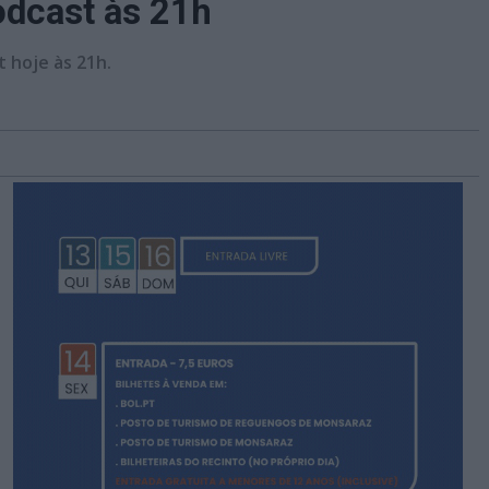
odcast às 21h
t hoje às 21h.