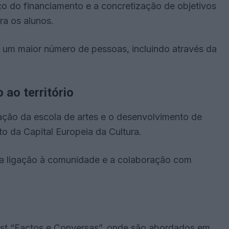
ço do financiamento e a concretização de objetivos
a os alunos.
a um maior número de pessoas, incluindo através da
 ao território
ação da escola de artes e o desenvolvimento de
o da Capital Europeia da Cultura.
 a ligação à comunidade e a colaboração com
st “Factos e Conversas”, onde são abordados em