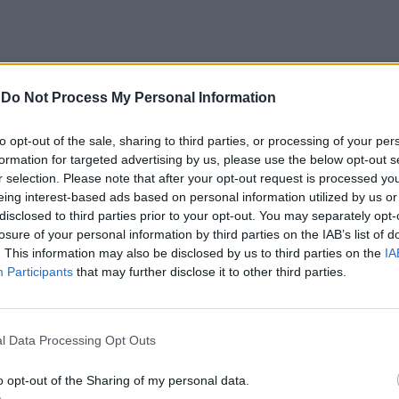
-
Do Not Process My Personal Information
a comunidade
to opt-out of the sale, sharing to third parties, or processing of your per
formation for targeted advertising by us, please use the below opt-out s
m nada, sem dinheiro, sem fundos», sustentando-se
r selection. Please note that after your opt-out request is processed y
 comunidade.
eing interest-based ads based on personal information utilized by us or
disclosed to third parties prior to your opt-out. You may separately opt-
losure of your personal information by third parties on the IAB’s list of
juvenil “Os Rouxinóis”, que viria a tornar-se uma
. This information may also be disclosed by us to third parties on the
IA
 três anos, o projeto foi alargando a sua atividade a
Participants
that may further disclose it to other third parties.
nato, escrita criativa e gastronomia.
l Data Processing Opt Outs
utilizando diferentes espaços cedidos por entidades
o a instalação de uma sede física, com a futura
o opt-out of the Sharing of my personal data.
ária da Nora.