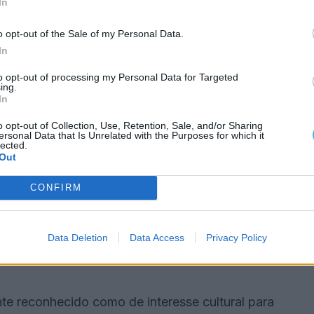
In
ocal
o opt-out of the Sale of my Personal Data.
In
em a Luís de Camões, que integrou várias
to opt-out of processing my Personal Data for Targeted
ing.
sia, num formato multidisciplinar.
In
o opt-out of Collection, Use, Retention, Sale, and/or Sharing
nvolvendo participantes de várias idades e
ersonal Data that Is Unrelated with the Purposes for which it
lected.
 no concelho e na região.
Out
mensão artística, sendo visível ao nível da
CONFIRM
ssoal dos participantes, nomeadamente na
Data Deletion
Data Access
Privacy Policy
nte reconhecido como de interesse cultural para