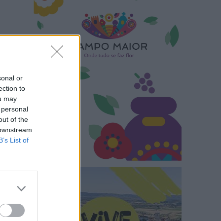
sonal or
ection to
ou may
 personal
out of the
 downstream
B’s List of