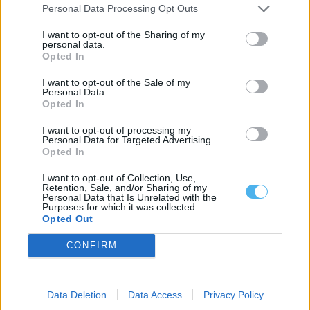
Personal Data Processing Opt Outs
9 Agosto, 2026 - 08:00
I want to opt-out of the Sharing of my
personal data.
Opted In
I want to opt-out of the Sale of my
Personal Data.
Opted In
I want to opt-out of processing my
Personal Data for Targeted Advertising.
Opted In
I want to opt-out of Collection, Use,
Retention, Sale, and/or Sharing of my
Personal Data that Is Unrelated with the
Purposes for which it was collected.
Volta: Rui Oliveira segura ‘amarela’ após terceira etapa vencida
Opted Out
por Linarez
O ciclista Leangel Linarez (Tavfer-Ovos Matinados-Mortágua) foi
hoje o mais rápido na terceira etapa...
CONFIRM
8 Agosto, 2026 - 18:10
Data Deletion
Data Access
Privacy Policy