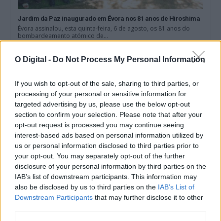
Jardim da Paz inaugurado em Évora nos 81 anos de Hiroshima
Évora assinalou, esta quinta-feira, 6 de agosto, os 81 anos do
bombardeamento atómico de...
9 Agosto, 2026 - 10:00
O Digital -
Do Not Process My Personal Information
If you wish to opt-out of the sale, sharing to third parties, or
processing of your personal or sensitive information for
targeted advertising by us, please use the below opt-out
section to confirm your selection. Please note that after your
opt-out request is processed you may continue seeing
interest-based ads based on personal information utilized by
us or personal information disclosed to third parties prior to
your opt-out. You may separately opt-out of the further
disclosure of your personal information by third parties on the
IAB’s list of downstream participants. This information may
also be disclosed by us to third parties on the
IAB’s List of
Monforte em Movimento abre inscrições para jovens dos 10
Downstream Participants
that may further disclose it to other
aos 17 anos
third parties.
O programa Monforte em Movimento tem inscrições abertas até
14 de agosto para jovens...