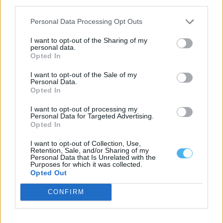
third parties.
O Governo aprovou o alargamento do apoio de 48 euros por
ovino morto às...
Personal Data Processing Opt Outs
3 Agosto, 2026 - 11:16
I want to opt-out of the Sharing of my
personal data.
Opted In
I want to opt-out of the Sale of my
Personal Data.
Opted In
I want to opt-out of processing my
Personal Data for Targeted Advertising.
Opted In
I want to opt-out of Collection, Use,
Retention, Sale, and/or Sharing of my
Personal Data that Is Unrelated with the
Purposes for which it was collected.
Agricultores recebem apoio de 20 milhões de euros até 31 de
Opted Out
julho
O Governo vai pagar, até sexta-feira, 31 de julho, um apoio
CONFIRM
extraordinário de 20...
30 Julho, 2026 - 13:00