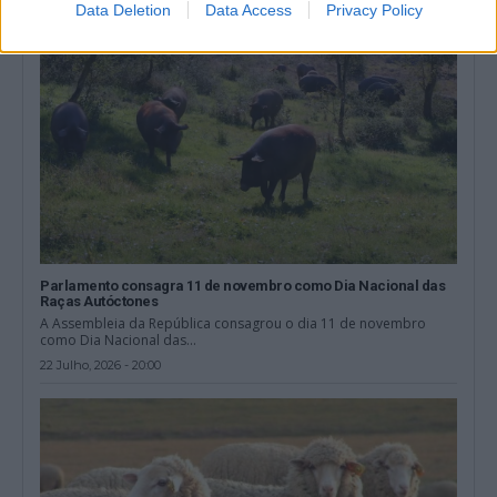
Data Deletion
Data Access
Privacy Policy
Parlamento consagra 11 de novembro como Dia Nacional das
Raças Autóctones
A Assembleia da República consagrou o dia 11 de novembro
como Dia Nacional das...
22 Julho, 2026 - 20:00