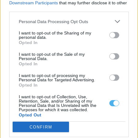
Downstream Participants
that may further disclose it to other
Serpa: IP lança concurso de 650m€ para projeto de reabilitação
third parties.
do IP8/EN260 entre Vila Nova de São Bento e Ficalho
A Infraestruturas de Portugal (IP) abriu um concurso público para
Personal Data Processing Opt Outs
contratar o projeto de...
5 Agosto, 2026 - 18:32
I want to opt-out of the Sharing of my
personal data.
Opted In
I want to opt-out of the Sale of my
Personal Data.
Opted In
I want to opt-out of processing my
Personal Data for Targeted Advertising.
Opted In
I want to opt-out of Collection, Use,
Retention, Sale, and/or Sharing of my
Personal Data that Is Unrelated with the
Purposes for which it was collected.
Opted Out
Feira Agropecuária Transfronteiriça regressa a Vale de Poço
em setembro
CONFIRM
A Feira Agropecuária Transfronteiriça de Vale de Poço regressa
entre os dias 11 e...