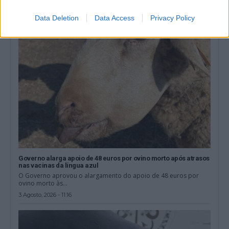
4 Agosto, 2026 - 11:28
Data Deletion
Data Access
Privacy Policy
Governo alarga apoio de 48 euros por ovino morto após atrasos
nas vacinas da língua azul
O Governo aprovou o alargamento do apoio de 48 euros por
ovino morto às...
3 Agosto, 2026 - 11:16