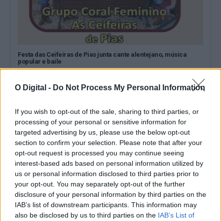
Festa das Ceifeiras de Pias junta cante alentejano, música
popular e baile
O Grupo Coral Feminino As Ceifeiras de Pias celebra o 17.º
aniversário este sábado,...
O Digital -
Do Not Process My Personal Information
7 Agosto, 2026 - 11:00
If you wish to opt-out of the sale, sharing to third parties, or
processing of your personal or sensitive information for
targeted advertising by us, please use the below opt-out
section to confirm your selection. Please note that after your
opt-out request is processed you may continue seeing
interest-based ads based on personal information utilized by
us or personal information disclosed to third parties prior to
your opt-out. You may separately opt-out of the further
disclosure of your personal information by third parties on the
IAB’s list of downstream participants. This information may
also be disclosed by us to third parties on the
IAB’s List of