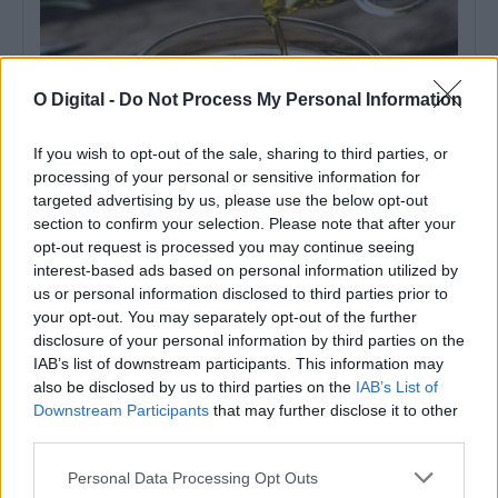
O Digital -
Do Not Process My Personal Information
If you wish to opt-out of the sale, sharing to third parties, or
processing of your personal or sensitive information for
targeted advertising by us, please use the below opt-out
section to confirm your selection. Please note that after your
opt-out request is processed you may continue seeing
Alentejo é finalista dos Olive Travel & Taste Awards
interest-based ads based on personal information utilized by
O Alentejo foi selecionado como um dos quatro finalistas da
us or personal information disclosed to third parties prior to
categoria «Sustainable Food Destination...
your opt-out. You may separately opt-out of the further
5 Agosto, 2026 - 17:30
disclosure of your personal information by third parties on the
IAB’s list of downstream participants. This information may
also be disclosed by us to third parties on the
IAB’s List of
Downstream Participants
that may further disclose it to other
third parties.
Personal Data Processing Opt Outs