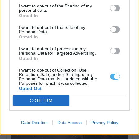
I want to opt-out of the Sharing of my
personal data.
Opted In
I want to opt-out of the Sale of my
Personal Data.
Opted In
Mau tempo: Praia fluvial do Alamal com cerca de 325 mil euros
do Programa Crescer com o Turismo
I want to opt-out of processing my
A Câmara de Gavião vai receber cerca de 325 mil euros do
Personal Data for Targeted Advertising.
Programa Crescer...
Opted In
3 Agosto, 2026 - 18:30
I want to opt-out of Collection, Use,
Retention, Sale, and/or Sharing of my
Personal Data that Is Unrelated with the
Purposes for which it was collected.
Opted Out
CONFIRM
Data Deletion
Data Access
Privacy Policy