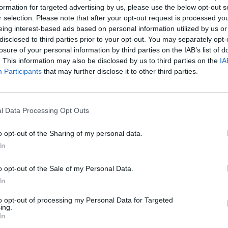
formation for targeted advertising by us, please use the below opt-out s
r selection. Please note that after your opt-out request is processed y
eing interest-based ads based on personal information utilized by us or
disclosed to third parties prior to your opt-out. You may separately opt-
losure of your personal information by third parties on the IAB’s list of
ir até 50% do Indexante dos Apoios Sociais (IAS),
. This information may also be disclosed by us to third parties on the
IA
 50 quilómetros da escola ou que não disponham de
Participants
that may further disclose it to other third parties.
o.
o a alimentação gratuita, garantindo refeições
l Data Processing Opt Outs
nente prática da formação em hotelaria.
o opt-out of the Sharing of my personal data.
In
e, afirmou que a medida reforça «o compromisso
er a igualdade de oportunidades para todos os
o opt-out of the Sale of my Personal Data.
In
rcionar um ambiente de aprendizagem de
entável para o turismo em Portugal».
to opt-out of processing my Personal Data for Targeted
ing.
In