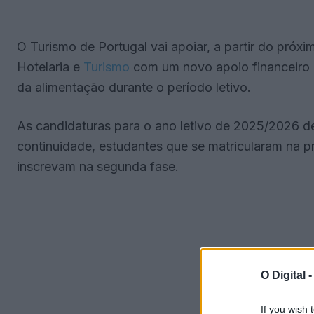
O Turismo de Portugal vai apoiar, a partir do próxi
Hotelaria e
Turismo
com um novo apoio financeiro 
da alimentação durante o período letivo.
As candidaturas para o ano letivo de 2025/2026 
continuidade, estudantes que se matricularam na pri
inscrevam na segunda fase.
O Digital 
If you wish 