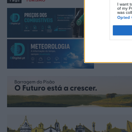
Tags
TURISMO
I want t
of my P
was col
Opted 