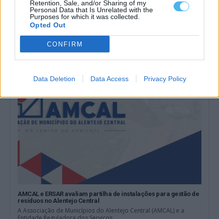
Retention, Sale, and/or Sharing of my
Personal Data that Is Unrelated with the
Fortaleza de Juromenha recebe observação de estrelas a 14
Purposes for which it was collected.
de agosto
Opted Out
A Fortaleza de Juromenha, no concelho de Alandroal, recebe, no
dia 14 de agosto,...
CONFIRM
30 Julho, 2026 - 20:00
Data Deletion
Data Access
Privacy Policy
AMCAL e ERSAR avaliam partilha de instalações para gestão de
resíduos no Alentejo Central
A Associação de Municípios do Alentejo Central (AMCAL) e a
Entidade Reguladora dos Serviços...