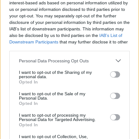
interest-based ads based on personal information utilized by
us or personal information disclosed to third parties prior to
your opt-out. You may separately opt-out of the further
disclosure of your personal information by third parties on the
IAB’s list of downstream participants. This information may
also be disclosed by us to third parties on the
IAB’s List of
Mau tempo: Praia fluvial do Alamal com cerca de 325 mil euros
do Programa Crescer com o Turismo
Downstream Participants
that may further disclose it to other
A Câmara de Gavião vai receber cerca de 325 mil euros do
third parties.
Programa Crescer...
3 Agosto, 2026 - 18:30
Personal Data Processing Opt Outs
I want to opt-out of the Sharing of my
personal data.
Opted In
I want to opt-out of the Sale of my
Personal Data.
Opted In
I want to opt-out of processing my
Personal Data for Targeted Advertising.
Opted In
I want to opt-out of Collection, Use,