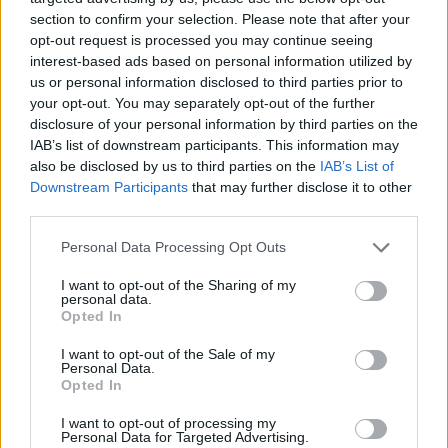
section to confirm your selection. Please note that after your
opt-out request is processed you may continue seeing
interest-based ads based on personal information utilized by
us or personal information disclosed to third parties prior to
your opt-out. You may separately opt-out of the further
disclosure of your personal information by third parties on the
IAB’s list of downstream participants. This information may
also be disclosed by us to third parties on the
IAB’s List of
Downstream Participants
that may further disclose it to other
third parties.
Portalegre lidera vendas rápidas de casas no Alentejo
Personal Data Processing Opt Outs
Portalegre foi o distrito do Alentejo com maior percentagem de
casas que saíram do...
I want to opt-out of the Sharing of my
6 Agosto, 2026 - 09:58
personal data.
Opted In
I want to opt-out of the Sale of my
Personal Data.
Opted In
I want to opt-out of processing my
Personal Data for Targeted Advertising.