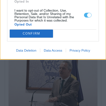
Opted In
I want to opt-out of Collection, Use,
Retention, Sale, and/or Sharing of my
Personal Data that Is Unrelated with the
Purposes for which it was collected.
Opted Out
Entidades do Alentejo recebem 738,8 mil euros para projetos
CONFIRM
em áreas protegidas
Quatro entidades com ligação ao Alentejo vão receber um total
de 738,8 mil euros...
6 Agosto, 2026 - 09:49
Data Deletion
Data Access
Privacy Policy