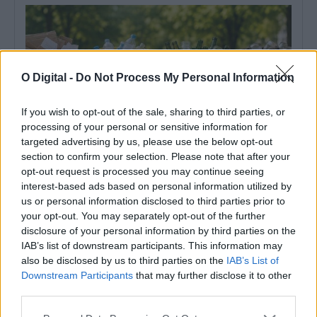
O Digital -
Do Not Process My Personal Information
If you wish to opt-out of the sale, sharing to third parties, or
processing of your personal or sensitive information for
targeted advertising by us, please use the below opt-out
section to confirm your selection. Please note that after your
opt-out request is processed you may continue seeing
interest-based ads based on personal information utilized by
Recolha seletiva aumenta nos cinco concelhos abrangidos
us or personal information disclosed to third parties prior to
pela AMCAL
A Associação de Municípios do Alentejo Central (AMCAL) registou,
your opt-out. You may separately opt-out of the further
no primeiro semestre de 2026,...
disclosure of your personal information by third parties on the
15 Julho, 2026 - 16:02
IAB’s list of downstream participants. This information may
also be disclosed by us to third parties on the
IAB’s List of
Downstream Participants
that may further disclose it to other
third parties.