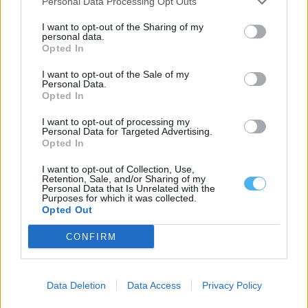
Personal Data Processing Opt Outs
I want to opt-out of the Sharing of my
personal data.
Opted In
I want to opt-out of the Sale of my
Personal Data.
Opted In
I want to opt-out of processing my
Resialentejo amplia instalações de canil e gatil em Beja
Personal Data for Targeted Advertising.
A empresa intermunicipal Resialentejo, com sede em Beja, vai
Opted In
avançar com a ampliação das...
I want to opt-out of Collection, Use,
14 Julho, 2026 - 17:57
Retention, Sale, and/or Sharing of my
Personal Data that Is Unrelated with the
Purposes for which it was collected.
Opted Out
CONFIRM
Data Deletion
Data Access
Privacy Policy