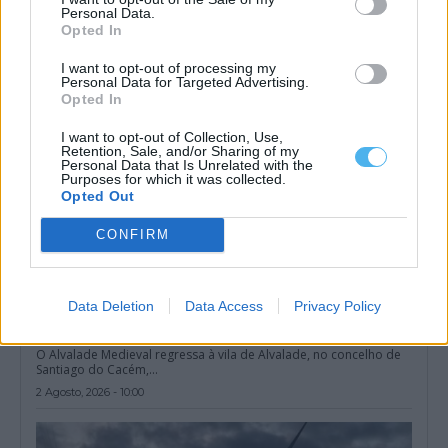
tráfico de...
Personal Data.
5 Agosto, 2026 - 09:35
Opted In
I want to opt-out of processing my
Personal Data for Targeted Advertising.
Opted In
I want to opt-out of Collection, Use,
Retention, Sale, and/or Sharing of my
Personal Data that Is Unrelated with the
Purposes for which it was collected.
Opted Out
CONFIRM
Data Deletion
Data Access
Privacy Policy
Alvalade Medieval regressa em setembro com o tema “Da
Maleita à Cura”
O Alvalade Medieval regressa à vila de Alvalade, no concelho de
Santiago do Cacém,...
2 Agosto, 2026 - 10:00