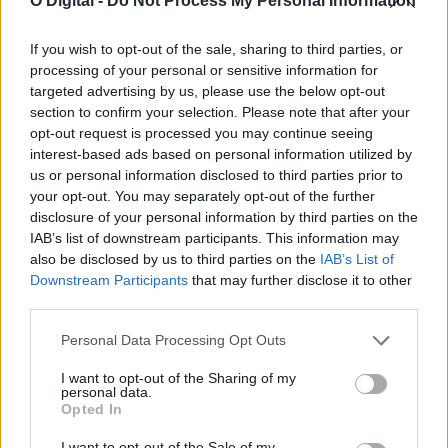
O Digital -
Do Not Process My Personal Information
Parque Eólico do Sudoeste: Organização contesta projeto e
If you wish to opt-out of the sale, sharing to third parties, or
pede estudo dos impactos cumulativos
processing of your personal or sensitive information for
A RENOVAR Santiago do Cacém contesta o Parque Eólico do
Sudoeste e exige uma...
targeted advertising by us, please use the below opt-out
6 Agosto, 2026 - 11:59
section to confirm your selection. Please note that after your
opt-out request is processed you may continue seeing
interest-based ads based on personal information utilized by
us or personal information disclosed to third parties prior to
your opt-out. You may separately opt-out of the further
disclosure of your personal information by third parties on the
IAB’s list of downstream participants. This information may
also be disclosed by us to third parties on the
IAB’s List of
Downstream Participants
that may further disclose it to other
third parties.
Personal Data Processing Opt Outs
I want to opt-out of the Sharing of my
personal data.
Homem detido com 339 doses de cocaína e heroína em Vila
Opted In
Nova de Santo André
Um homem de 36 anos foi detido pela GNR por suspeita de
I want to opt-out of the Sale of my