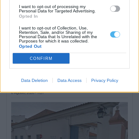
I want to opt-out of processing my
Personal Data for Targeted Advertising.
Opted In
I want to opt-out of Collection, Use,
Retention, Sale, and/or Sharing of my
Personal Data that Is Unrelated with the
Purposes for which it was collected.
Opted Out
CONFIRM
Desemprego no Alentejo diminuiu 22,5% no primeiro semestre
de 2026: conheça os dados por concelho
Data Deletion
Data Access
Privacy Policy
O número de desempregados inscritos nos centros de emprego
dos 47 concelhos do Alentejo...
6 Agosto, 2026 - 11:21