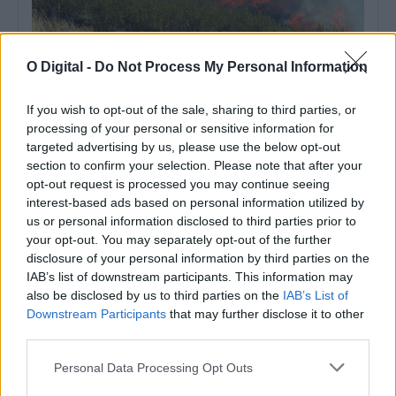
O Digital -
Do Not Process My Personal Information
Nisa: Incêndio perto de Alpalhão mobiliza meios aéreos e
cerca de uma centena de operacionais
If you wish to opt-out of the sale, sharing to third parties, or
Um incêndio deflagrou esta quarta-feira, dia 8 de julho, perto de
processing of your personal or sensitive information for
Alpalhão, no concelho...
targeted advertising by us, please use the below opt-out
8 Julho, 2026 - 17:29
section to confirm your selection. Please note that after your
opt-out request is processed you may continue seeing
interest-based ads based on personal information utilized by
us or personal information disclosed to third parties prior to
your opt-out. You may separately opt-out of the further
disclosure of your personal information by third parties on the
IAB’s list of downstream participants. This information may
also be disclosed by us to third parties on the
IAB’s List of
Downstream Participants
that may further disclose it to other
third parties.
Personal Data Processing Opt Outs