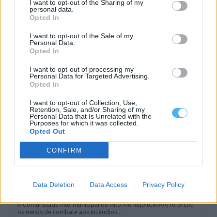
I want to opt-out of the Sharing of my
personal data.
Câmara de Nisa prepara investimento superior a 500m€ para
Opted In
requalificação de estrada municipal
A Câmara Municipal de Nisa lançou um concurso para a
beneficiação da Estrada Municipal...
I want to opt-out of the Sale of my
Personal Data.
1 Julho, 2026 - 11:42
Opted In
I want to opt-out of processing my
Personal Data for Targeted Advertising.
Opted In
I want to opt-out of Collection, Use,
Retention, Sale, and/or Sharing of my
Personal Data that Is Unrelated with the
Purposes for which it was collected.
Opted Out
CONFIRM
Data Deletion
Data Access
Privacy Policy
CIMAA reforça combate aos incêndios rurais no Alto Alentejo
com máquina de rastos em Nisa
A Comunidade Intermunicipal do Alto Alentejo (CIMAA) reforçou
os meios de combate aos incêndios...