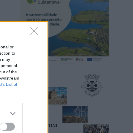
sonal or
ection to
ou may
 personal
out of the
 downstream
B’s List of