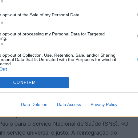
 Ricardo Mestre, esteve em Serpa e anunciou a
In
estão entregue à União das Misericórdias
o opt-out of the Sale of my Personal Data.
 aconteceu», referiu. Para além disso, apontou
In
Valente, que, «apesar das visitas e promessas, não
to opt-out of processing my Personal Data for Targeted
ing.
In
bloco médico-cirúrgico que permanece sem
o opt-out of Collection, Use, Retention, Sale, and/or Sharing
ersonal Data that Is Unrelated with the Purposes for which it
mento sem retorno» e de promessas falhadas que
lected.
Out
está agora a gerir múltiplas valências sociais e de
locaria em causa diversos serviços essenciais à
CONFIRM
Data Deletion
Data Access
Privacy Policy
olidariedade com a Santa Casa, sublinhando que «o
tão hospitalar». No entanto, defende como
 Paulo para o Serviço Nacional de Saúde (SNS). «O
m serviço universal e justo. A reintegração do