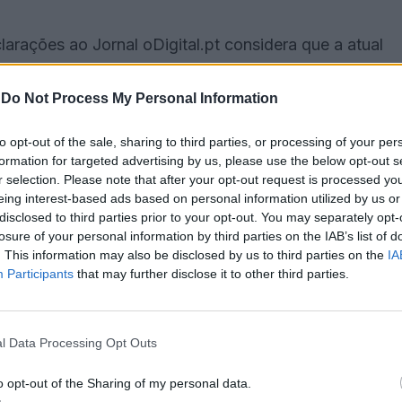
rações ao Jornal oDigital.pt considera que a atual
 em 2014, a gestão do Hospital de S. Paulo à Santa
 o movimento «sempre teve como objetivo apoiar a
-
Do Not Process My Personal Information
ncial no concelho. «Não é por ser a Santa Casa, é
to opt-out of the sale, sharing to third parties, or processing of your per
stalada nem meios para assumir a gestão
formation for targeted advertising by us, please use the below opt-out s
r selection. Please note that after your opt-out request is processed y
eing interest-based ads based on personal information utilized by us or
disclosed to third parties prior to your opt-out. You may separately opt-
que a Santa Casa está em situação financeira
losure of your personal information by third parties on the IAB’s list of
ER), e que a falta de pagamentos atinge dezenas de
. This information may also be disclosed by us to third parties on the
IA
Participants
that may further disclose it to other third parties.
troativos salariais remontam a 2022, quando as
atualizadas, sem que tivessem sido aplicadas na
l Data Processing Opt Outs
to de promessas feitas por responsáveis políticos.
o opt-out of the Sharing of my personal data.