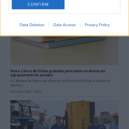
CONFIRM
Data Deletion
Data Access
Privacy Policy
Mora: Livros de fichas gratuitos para todos os alunos do
agrupamento de escolas
A Câmara de Mora vai oferecer os livros de fichas a todos os
alunos...
29 Julho, 2026 - 06:00