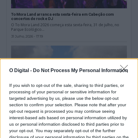
To Mora Land arranca esta sexta-feira em Cabeção com
concertos de rock e DJ
O To Mora Land 2026 começa esta sexta-feira, 31 de julho, no
Parque Ecológico...
31 Julho, 2026 - 17:19
O Digital -
Do Not Process My Personal Information
If you wish to opt-out of the sale, sharing to third parties, or
processing of your personal or sensitive information for
targeted advertising by us, please use the below opt-out
section to confirm your selection. Please note that after your
opt-out request is processed you may continue seeing
interest-based ads based on personal information utilized by
us or personal information disclosed to third parties prior to
Mora investe mais de 35 mil euros na construção do Ecocentro
your opt-out. You may separately opt-out of the further
de Pavia
disclosure of your personal information by third parties on the
O Município de Mora iniciou a construção do Ecocentro de Pavia,