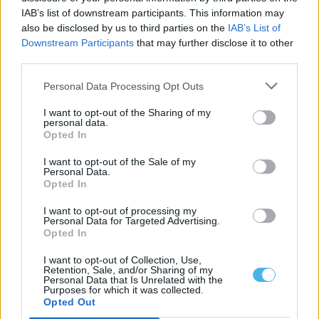
uma empreitada que...
IAB’s list of downstream participants. This information may
30 Julho, 2026 - 21:00
also be disclosed by us to third parties on the
IAB’s List of
Downstream Participants
that may further disclose it to other
third parties.
Personal Data Processing Opt Outs
I want to opt-out of the Sharing of my
personal data.
Opted In
I want to opt-out of the Sale of my
Personal Data.
Opted In
I want to opt-out of processing my
Personal Data for Targeted Advertising.
Opted In
To Mora Land começa amanhã em Cabeção com três dias de
música e entrada livre
O To Mora Land arranca amanhã, sexta-feira, 31 de julho, no
I want to opt-out of Collection, Use,
Parque Ecológico do...
Retention, Sale, and/or Sharing of my
Personal Data that Is Unrelated with the
30 Julho, 2026 - 17:30
Purposes for which it was collected.
Opted Out