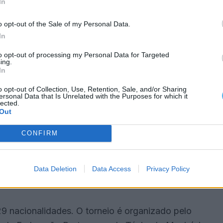
In
o opt-out of the Sale of my Personal Data.
ima Vladson, antiga número 10 mundial de juniores,
In
ada pela alemã Charlotte Keitel por 6-0 e 6-3.
to opt-out of processing my Personal Data for Targeted
ing.
In
a Giulia Pereira de Aguiar perdeu frente à britânica
cana Abigail Rencheli venceu a ucraniana Miroslava
o opt-out of Collection, Use, Retention, Sale, and/or Sharing
ersonal Data that Is Unrelated with the Purposes for which it
la Carmen Lopez Martinez superou a britânica Ava
lected.
Out
CONFIRM
gunda-feira
da-feira, dia em que ficará definido o quadro
Data Deletion
Data Access
Privacy Policy
r-o-Novo
até 7 de junho.
29 nacionalidades. O torneio é organizado pelo