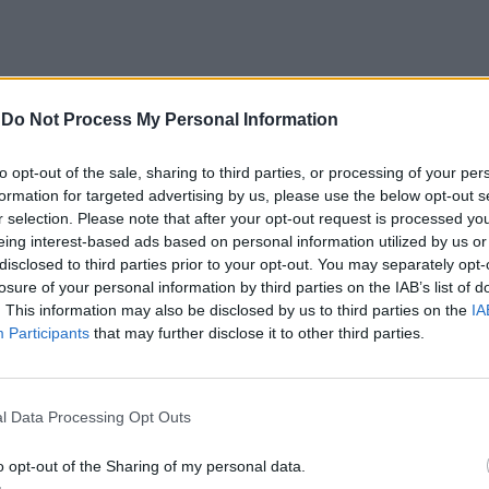
-
Do Not Process My Personal Information
nco Dias vai defrontar a britânica Indianna Spink,
to opt-out of the sale, sharing to third parties, or processing of your per
formation for targeted advertising by us, please use the below opt-out s
os parciais de 6-1 e 6-3.
r selection. Please note that after your opt-out request is processed y
eing interest-based ads based on personal information utilized by us or
ficação
disclosed to third parties prior to your opt-out. You may separately opt-
losure of your personal information by third parties on the IAB’s list of
. This information may also be disclosed by us to third parties on the
IA
ação, Teresa Franco Dias foi a única a avançar.
Participants
that may further disclose it to other third parties.
uka, num encontro equilibrado que terminou com os
l Data Processing Opt Outs
o set frente à lituana Iveta Dapkute, mas acabou
 perdeu diante da britânica Summer Yardley por 7-5
o opt-out of the Sharing of my personal data.