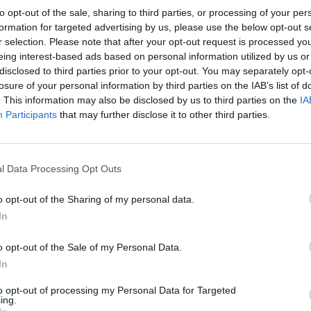
to opt-out of the sale, sharing to third parties, or processing of your per
eratura máxima vão variar entre os 25 e os 28 graus,
formation for targeted advertising by us, please use the below opt-out s
 no Algarve, sendo inferiores a 25 graus. No Vale do
r selection. Please note that after your opt-out request is processed y
eing interest-based ads based on personal information utilized by us or
 interior) e Alto Alentejo são separadas
disclosed to third parties prior to your opt-out. You may separately opt-
losure of your personal information by third parties on the IAB’s list of
. This information may also be disclosed by us to third parties on the
IA
Participants
that may further disclose it to other third parties.
eratura máxima estão acima da média e vão começar
do IPMA a partir de quinta-feira, com exceção do
l Data Processing Opt Outs
nte. Será afetada por uma corrente de leste,
o opt-out of the Sharing of my personal data.
In
eta Portugal continental, que terá também
 ano vinda do norte de África”, adiantou.
o opt-out of the Sale of my Personal Data.
In
rquipélago da Madeira as temperaturas máximas
to opt-out of processing my Personal Data for Targeted
ficando perto dos 30 graus, não se excluindo
ing.