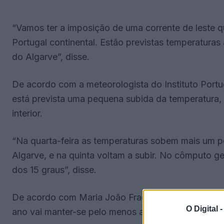
“Vamos ter a imposição de uma corrente de leste que
Portugal continental. Estão previstas temperatura
do Algarve”, disse.
De acordo com a meteorologista do Instituto Port
está prevista uma pequena subida da temperatura, 
interior.
“Na quarta-feira as temperaturas sobem mais um p
Algarve, e na quinta voltam a subir. No cômputo g
dos 15 graus”, disse.
De acordo com Maria João Frada, esta situação d
O Digital 
ano vai manter-se pelo menos até domingo.