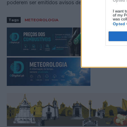
Opted 
poderem ser emitidos avisos de tempo quente.
I want t
of my P
was col
Tags
METEOROLOGIA
Opted 