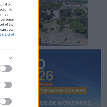
sonal or
ection to
ou may
 personal
out of the
 downstream
B’s List of