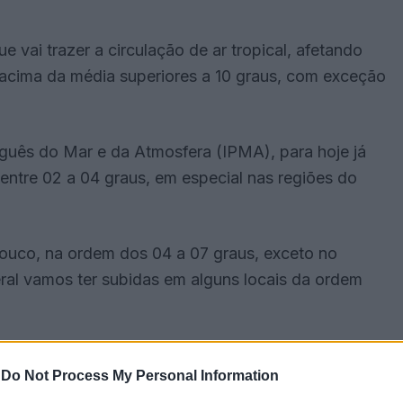
 vai trazer a circulação de ar tropical, afetando
s acima da média superiores a 10 graus, com exceção
uguês do Mar e da Atmosfera (IPMA), para hoje já
entre 02 a 04 graus, em especial nas regiões do
ouco, na ordem dos 04 a 07 graus, exceto no
eral vamos ter subidas em alguns locais da ordem
e tempo quente acima da média para a época do
-
Do Not Process My Personal Information