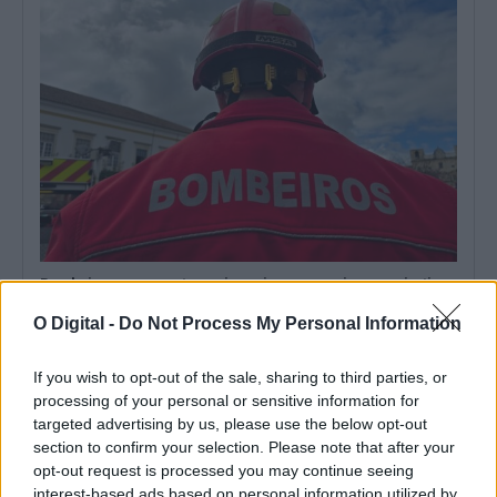
Bombeiros passam a ter mais apoios nas propinas e na justiça
com nova lei
Os bombeiros vão deixar de estar sujeitos a um período mínimo
O Digital -
Do Not Process My Personal Information
de serviço para...
3 Agosto, 2026 - 15:00
If you wish to opt-out of the sale, sharing to third parties, or
processing of your personal or sensitive information for
targeted advertising by us, please use the below opt-out
section to confirm your selection. Please note that after your
opt-out request is processed you may continue seeing
interest-based ads based on personal information utilized by