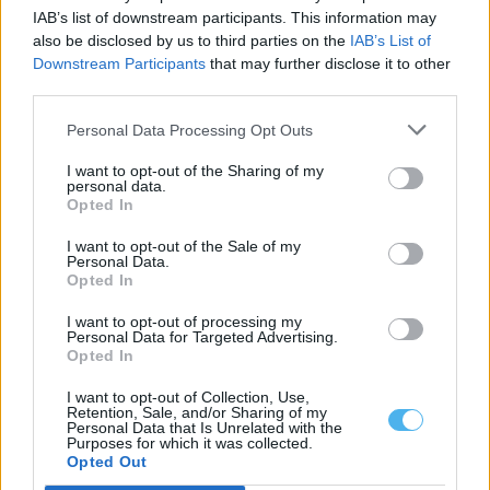
8 de agosto, em Portel,...
IAB’s list of downstream participants. This information may
8 Agosto, 2026 - 11:00
also be disclosed by us to third parties on the
IAB’s List of
Downstream Participants
that may further disclose it to other
third parties.
Personal Data Processing Opt Outs
I want to opt-out of the Sharing of my
personal data.
Opted In
I want to opt-out of the Sale of my
Personal Data.
Opted In
I want to opt-out of processing my
Personal Data for Targeted Advertising.
Opted In
Nuno Vilaranda leva obras sobre família e infância à rádio
argentina
Nuno Vilaranda, investigador de doutoramento em Sociologia na
I want to opt-out of Collection, Use,
Universidade de Évora e escritor, foi...
Retention, Sale, and/or Sharing of my
Personal Data that Is Unrelated with the
8 Agosto, 2026 - 09:30
Purposes for which it was collected.
Opted Out