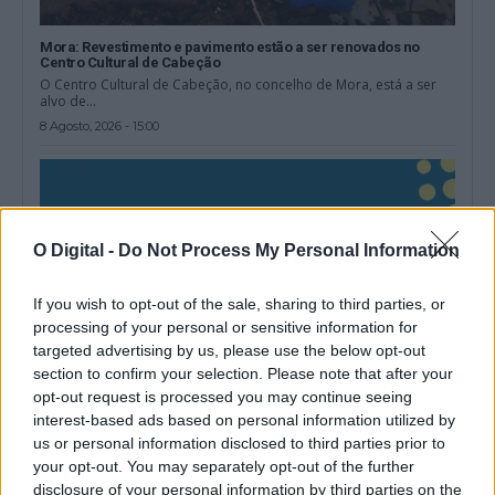
Mora: Revestimento e pavimento estão a ser renovados no
Centro Cultural de Cabeção
O Centro Cultural de Cabeção, no concelho de Mora, está a ser
alvo de...
8 Agosto, 2026 - 15:00
O Digital -
Do Not Process My Personal Information
If you wish to opt-out of the sale, sharing to third parties, or
processing of your personal or sensitive information for
targeted advertising by us, please use the below opt-out
section to confirm your selection. Please note that after your
opt-out request is processed you may continue seeing
interest-based ads based on personal information utilized by
us or personal information disclosed to third parties prior to
Festival Internacional de Folclore de Portel recebe Quénia,
your opt-out. You may separately opt-out of the further
Colômbia e Argentina
O XXVIII Festival Internacional de Folclore prossegue este sábado,
disclosure of your personal information by third parties on the