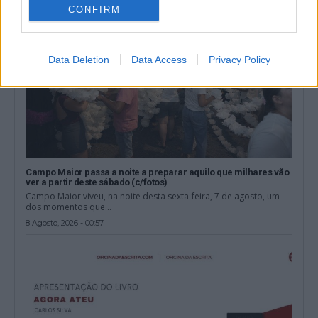
CONFIRM
Data Deletion
Data Access
Privacy Policy
Campo Maior passa a noite a preparar aquilo que milhares vão
ver a partir deste sábado (c/fotos)
Campo Maior viveu, na noite desta sexta-feira, 7 de agosto, um
dos momentos que...
8 Agosto, 2026 - 00:57